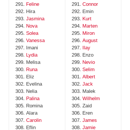
Feline
Connor
Hira
Emin
Jasmina
Kurt
Nova
Marten
Solea
Miron
Vanessa
August
Imani
Ilay
Lydia
Enzo
Melisa
Nevio
Runa
Selim
Eliz
Albert
Evelina
Jack
Nelia
Malek
Palina
Wilhelm
Romina
Zaid
Alara
Eren
Carolin
James
Eflin
Jamie