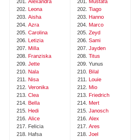
Alexandra
Mustafa
Leona
Tiago
Aisha
Hanno
Azra
Marco
Carolina
Zeyd
Letizia
Sami
Milla
Jayden
Franziska
Titus
Jette
Yunus
Nala
Bilal
Nisa
Louie
Veronika
Mio
Clea
Friedrich
Bella
Mert
Hedi
Janosch
Alice
Alex
Felicia
Ares
Hafsa
Joel