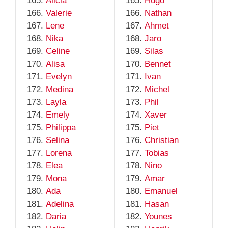
Alicia
Hugo
Valerie
Nathan
Lene
Ahmet
Nika
Jaro
Celine
Silas
Alisa
Bennet
Evelyn
Ivan
Medina
Michel
Layla
Phil
Emely
Xaver
Philippa
Piet
Selina
Christian
Lorena
Tobias
Elea
Nino
Mona
Amar
Ada
Emanuel
Adelina
Hasan
Daria
Younes