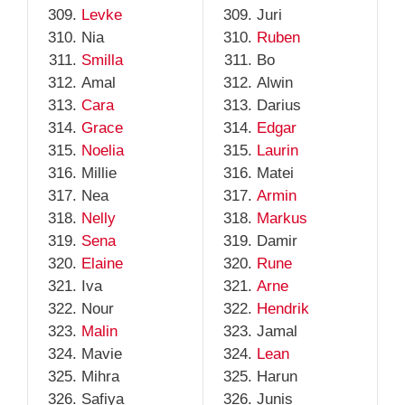
Levke
Juri
Nia
Ruben
Smilla
Bo
Amal
Alwin
Cara
Darius
Grace
Edgar
Noelia
Laurin
Millie
Matei
Nea
Armin
Nelly
Markus
Sena
Damir
Elaine
Rune
Iva
Arne
Nour
Hendrik
Malin
Jamal
Mavie
Lean
Mihra
Harun
Safiya
Junis