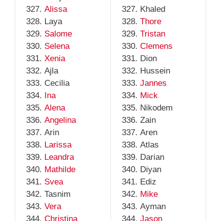
Alissa
Khaled
Laya
Thore
Salome
Tristan
Selena
Clemens
Xenia
Dion
Ajla
Hussein
Cecilia
Jannes
Ina
Mick
Alena
Nikodem
Angelina
Zain
Arin
Aren
Larissa
Atlas
Leandra
Darian
Mathilde
Diyan
Svea
Ediz
Tasnim
Mike
Vera
Ayman
Christina
Jason