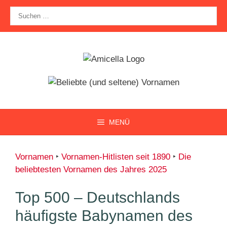
Zum
Suche
Inhalt
nach:
springen
MENÜ
Vornamen
‣
Vornamen-Hitlisten seit 1890
‣
Die
beliebtesten Vornamen des Jahres 2025
Top 500 – Deutschlands
häufigste Babynamen des