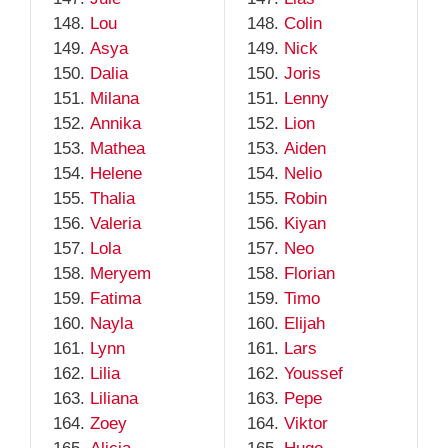
Lou
Colin
Asya
Nick
Dalia
Joris
Milana
Lenny
Annika
Lion
Mathea
Aiden
Helene
Nelio
Thalia
Robin
Valeria
Kiyan
Lola
Neo
Meryem
Florian
Fatima
Timo
Nayla
Elijah
Lynn
Lars
Lilia
Youssef
Liliana
Pepe
Zoey
Viktor