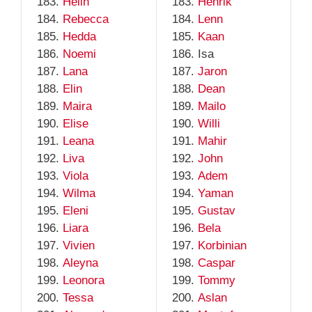
Helin
Henrik
Rebecca
Lenn
Hedda
Kaan
Noemi
Isa
Lana
Jaron
Elin
Dean
Maira
Mailo
Elise
Willi
Leana
Mahir
Liva
John
Viola
Adem
Wilma
Yaman
Eleni
Gustav
Liara
Bela
Vivien
Korbinian
Aleyna
Caspar
Leonora
Tommy
Tessa
Aslan