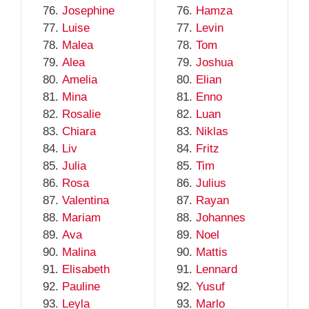
Josephine
Hamza
Luise
Levin
Malea
Tom
Alea
Joshua
Amelia
Elian
Mina
Enno
Rosalie
Luan
Chiara
Niklas
Liv
Fritz
Julia
Tim
Rosa
Julius
Valentina
Rayan
Mariam
Johannes
Ava
Noel
Malina
Mattis
Elisabeth
Lennard
Pauline
Yusuf
Leyla
Marlo