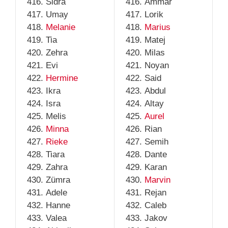
Sidra
Ammar
Umay
Lorik
Melanie
Marius
Tia
Matej
Zehra
Milas
Evi
Noyan
Hermine
Said
Ikra
Abdul
Isra
Altay
Melis
Aurel
Minna
Rian
Rieke
Semih
Tiara
Dante
Zahra
Karan
Zümra
Marvin
Adele
Rejan
Hanne
Caleb
Valea
Jakov