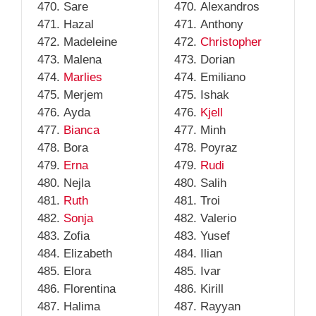
Sare
Alexandros
Hazal
Anthony
Madeleine
Christopher
Malena
Dorian
Marlies
Emiliano
Merjem
Ishak
Ayda
Kjell
Bianca
Minh
Bora
Poyraz
Erna
Rudi
Nejla
Salih
Ruth
Troi
Sonja
Valerio
Zofia
Yusef
Elizabeth
Ilian
Elora
Ivar
Florentina
Kirill
Halima
Rayyan