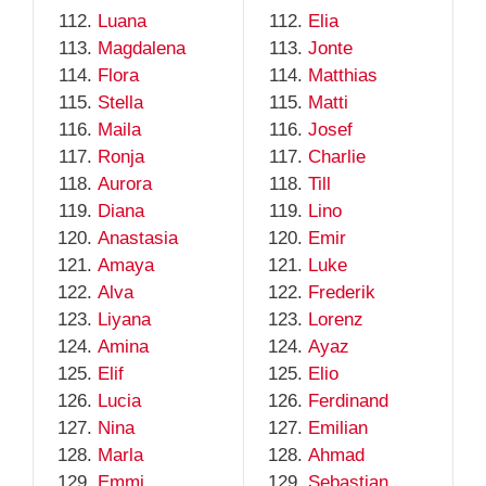
Luana
Elia
Magdalena
Jonte
Flora
Matthias
Stella
Matti
Maila
Josef
Ronja
Charlie
Aurora
Till
Diana
Lino
Anastasia
Emir
Amaya
Luke
Alva
Frederik
Liyana
Lorenz
Amina
Ayaz
Elif
Elio
Lucia
Ferdinand
Nina
Emilian
Marla
Ahmad
Emmi
Sebastian