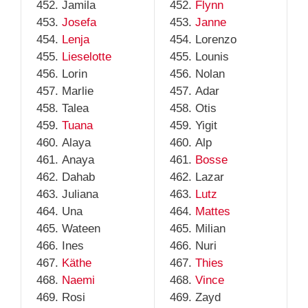
Jamila
Flynn
Josefa
Janne
Lenja
Lorenzo
Lieselotte
Lounis
Lorin
Nolan
Marlie
Adar
Talea
Otis
Tuana
Yigit
Alaya
Alp
Anaya
Bosse
Dahab
Lazar
Juliana
Lutz
Una
Mattes
Wateen
Milian
Ines
Nuri
Käthe
Thies
Naemi
Vince
Rosi
Zayd