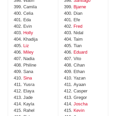
Watin
Santiago
Camila
Bjarne
Celia
Dian
Eda
Efe
Evin
Fred
Holly
Nidal
Khadija
Taim
Liz
Tian
Miley
Eduard
Nadia
Vito
Philine
Cihan
Sana
Ethan
Sina
Yazan
Yusra
Ayaan
Elaya
Casper
Jade
Gregor
Kayla
Joscha
Rahel
Kevin