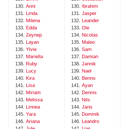
Anni
Ibrahim
Linda
Jasper
Milena
Leander
Edda
Ole
Zeynep
Nicolas
Layan
Maleo
Ylvie
Sam
Mariella
Damian
Ruby
Jannik
Lucy
Nael
Kira
Benno
Lisa
Ayan
Miriam
Dennis
Melissa
Nils
Linnea
Jano
Yara
Dominik
Ariana
Leandro
Jule
Lias