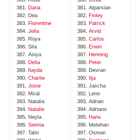
Dana
Alparslan
Dea
Finley
Florentine
Patrick
Jella
Arvid
Rüya
Carlos
Sila
Erwin
Asiya
Henning
Delia
Peter
Ilayda
Devran
Charlie
Ilja
Josie
Jascha
Miral
Leno
Natalia
Adnan
Natalie
Adriano
Neyla
Hans
Sienna
Metehan
Talin
Osman