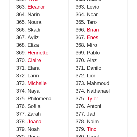
Eleanor
Levio
Narin
Noar
Noura
Taro
Skadi
Brian
Ayliz
Enes
Eliza
Miro
Henriette
Pablo
Claire
Alaz
Elara
Danilo
Larin
Lior
Michelle
Mahmoud
Naya
Nathanael
Philomena
Tyler
Sofija
Antoni
Zarah
Jad
Joana
Naim
Noah
Tino
Rose
Umut