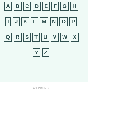
A
B
C
D
E
F
G
H
I
J
K
L
M
N
O
P
Q
R
S
T
U
V
W
X
Y
Z