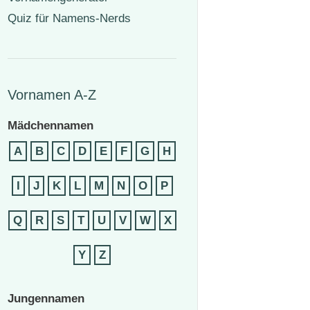
Quiz für Namens-Nerds
Vornamen A-Z
Mädchennamen
A
B
C
D
E
F
G
H
I
J
K
L
M
N
O
P
Q
R
S
T
U
V
W
X
Y
Z
Jungennamen