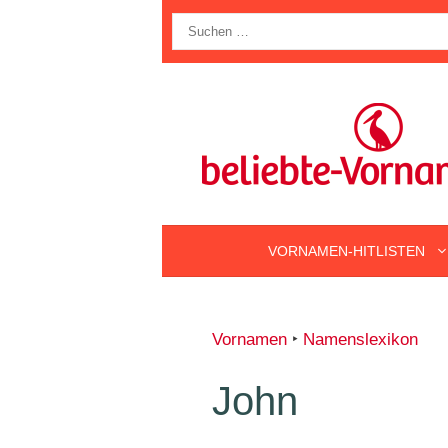
Zum
Suche
Inhalt
nach:
springen
VORNAMEN-HITLISTEN
Vornamen
‣
Namenslexikon
John