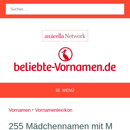
Zum
Suche
Inhalt
nach:
springen
MENÜ
Vornamen
‣
Vornamenlexikon
255 Mädchennamen mit M