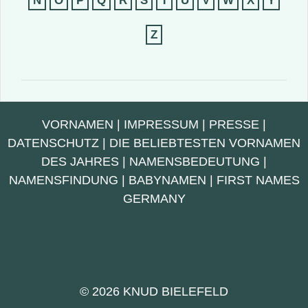
N
O
P
Q
R
S
T
U
V
W
X
Y
Z
VORNAMEN
|
IMPRESSUM
|
PRESSE
|
DATENSCHUTZ
|
DIE BELIEBTESTEN VORNAMEN
DES JAHRES
|
NAMENSBEDEUTUNG
|
NAMENSFINDUNG
|
BABYNAMEN
|
FIRST NAMES
GERMANY
© 2026 KNUD BIELEFELD