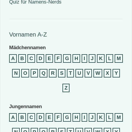
Quiz für Namens-Nerds
Vornamen A-Z
Mädchennamen
A
B
C
D
E
F
G
H
I
J
K
L
M
N
O
P
Q
R
S
T
U
V
W
X
Y
Z
Jungennamen
A
B
C
D
E
F
G
H
I
J
K
L
M