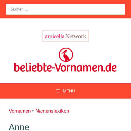
Zum
Suche
Inhalt
nach:
springen
MENÜ
Vornamen
‣
Namenslexikon
Anne