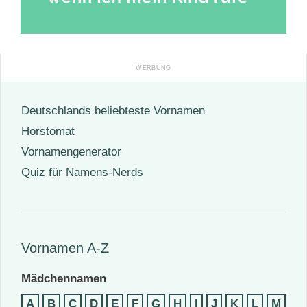
Deutschlands beliebteste Vornamen
Horstomat
Vornamengenerator
Quiz für Namens-Nerds
Vornamen A-Z
Mädchennamen
A
B
C
D
E
F
G
H
I
J
K
L
M