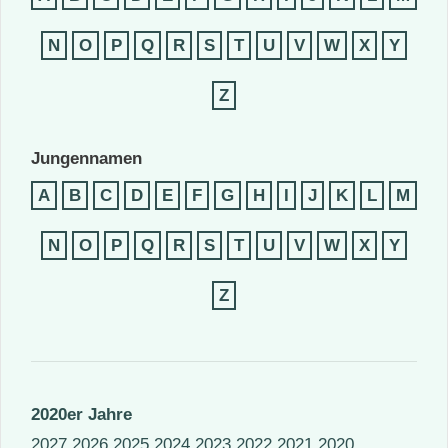
N
O
P
Q
R
S
T
U
V
W
X
Y
Z
Jungennamen
A
B
C
D
E
F
G
H
I
J
K
L
M
N
O
P
Q
R
S
T
U
V
W
X
Y
Z
2020er Jahre
2027
2026
2025
2024
2023
2022
2021
2020