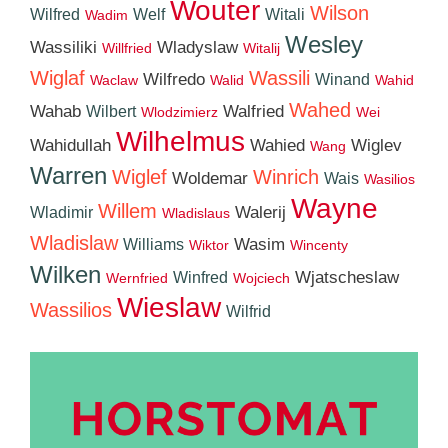
Wouter
Wilson
Wilfred
Welf
Witali
Wadim
Wesley
Wassiliki
Wladyslaw
Willfried
Witalij
Wiglaf
Wassili
Wilfredo
Winand
Waclaw
Walid
Wahid
Wahed
Wahab
Walfried
Wilbert
Wlodzimierz
Wei
Wilhelmus
Wahidullah
Wahied
Wiglev
Wang
Warren
Wiglef
Winrich
Woldemar
Wais
Wasilios
Wayne
Willem
Walerij
Wladimir
Wladislaus
Wladislaw
Wasim
Williams
Wiktor
Wincenty
Wilken
Wjatscheslaw
Winfred
Wernfried
Wojciech
Wieslaw
Wassilios
Wilfrid