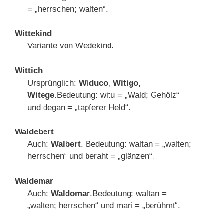
= „herrschen; walten“.
Wittekind
Variante von Wedekind.
Wittich
Ursprünglich:
Widuco, Witigo,
Witege
.Bedeutung: witu = „Wald; Gehölz“
und degan = „tapferer Held“.
Waldebert
Auch:
Walbert
. Bedeutung: waltan = „walten;
herrschen“ und beraht = „glänzen“.
Waldemar
Auch:
Waldomar
.Bedeutung: waltan =
„walten; herrschen“ und mari = „berühmt“.