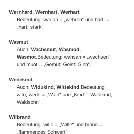
Wernhard, Wernhart, Werhart
Bedeutung: warjan = „wehren“ und harti =
„hart; stark“.
Wasmut
Auch:
Wachsmut, Wasmod,
Wasmot
.Bedeutung: wahsan = „wachsen“
und muot = „Gemüt; Geist; Sinn“.
Wedekind
Auch:
Widukind, Wittekind
.Bedeutung:
witu, wede = „Wald“ und „Kind“: „Waldkind;
Waldsohn“.
Wilbrand
Bedeutung: willo = „Wille“ und brand =
„flammendes Schwert“.