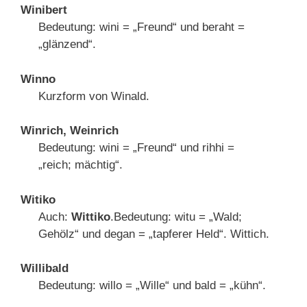
Winibert
Bedeutung: wini = „Freund“ und beraht =
„glänzend“.
Winno
Kurzform von Winald.
Winrich, Weinrich
Bedeutung: wini = „Freund“ und rihhi =
„reich; mächtig“.
Witiko
Auch:
Wittiko
.Bedeutung: witu = „Wald;
Gehölz“ und degan = „tapferer Held“. Wittich.
Willibald
Bedeutung: willo = „Wille“ und bald = „kühn“.