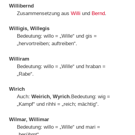
Willibernd
Zusammensetzung aus
Willi
und
Bernd
.
Willigis, Willegis
Bedeutung: willo = „Wille“ und gis =
„hervortreiben; auftreiben“.
Williram
Bedeutung: willo = „Wille“ und hraban =
„Rabe“.
Wirich
Auch:
Weirich, Wyrich
.Bedeutung: wig =
„Kampf“ und rihhi = „reich; mächtig“.
Wilmar, Willimar
Bedeutung: willo = „Wille“ und mari =
„berühmt“.