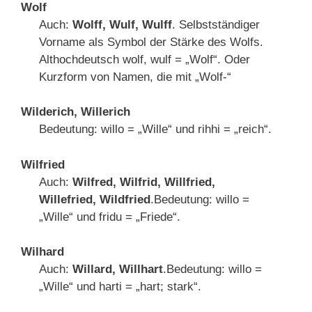
Wolf
Auch:
Wolff, Wulf, Wulff
. Selbstständiger
Vorname als Symbol der Stärke des Wolfs.
Althochdeutsch wolf, wulf = „Wolf“. Oder
Kurzform von Namen, die mit „Wolf-“
Wilderich, Willerich
Bedeutung: willo = „Wille“ und rihhi = „reich“.
Wilfried
Auch:
Wilfred, Wilfrid, Willfried,
Willefried, Wildfried
.Bedeutung: willo =
„Wille“ und fridu = „Friede“.
Wilhard
Auch:
Willard, Willhart
.Bedeutung: willo =
„Wille“ und harti = „hart; stark“.