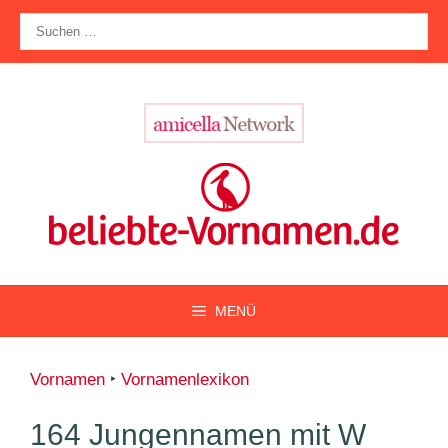
Zum
Suche
Inhalt
nach:
springen
MENÜ
Vornamen
‣
Vornamenlexikon
164 Jungennamen mit W