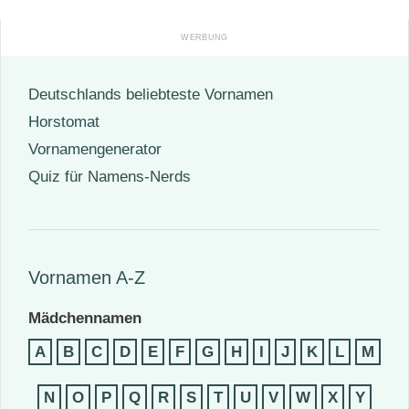
Deutschlands beliebteste Vornamen
Horstomat
Vornamengenerator
Quiz für Namens-Nerds
Vornamen A-Z
Mädchennamen
A
B
C
D
E
F
G
H
I
J
K
L
M
N
O
P
Q
R
S
T
U
V
W
X
Y