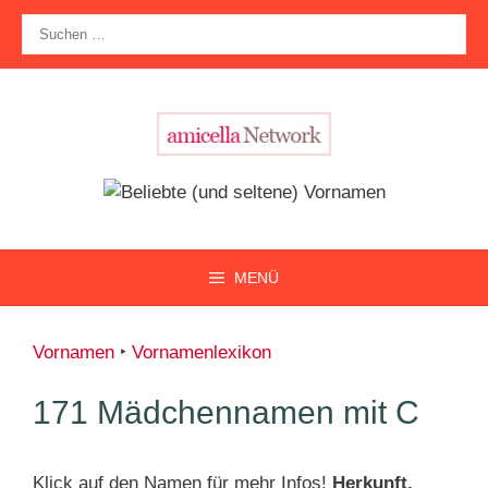
Zum
Suche
Inhalt
nach:
springen
MENÜ
Vornamen
‣
Vornamenlexikon
171 Mädchennamen mit C
Klick auf den Namen für mehr Infos!
Herkunft,