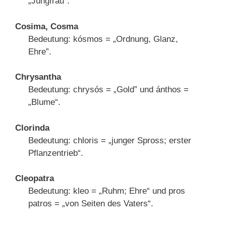
„Jungfrau“.
Cosima, Cosma
Bedeutung: kósmos = „Ordnung, Glanz,
Ehre”.
Chrysantha
Bedeutung: chrysós = „Gold” und ánthos =
„Blume“.
Clorinda
Bedeutung: chloris = „junger Spross; erster
Pflanzentrieb“.
Cleopatra
Bedeutung: kleo = „Ruhm; Ehre“ und pros
patros = „von Seiten des Vaters“.