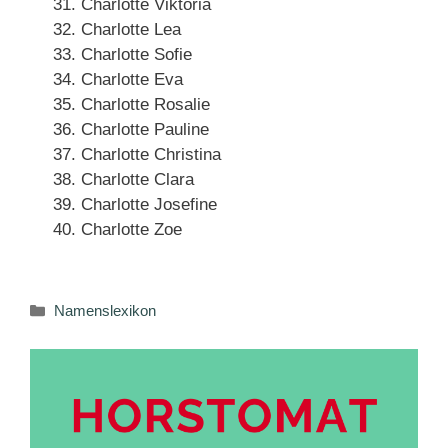
Charlotte Viktoria
Charlotte Lea
Charlotte Sofie
Charlotte Eva
Charlotte Rosalie
Charlotte Pauline
Charlotte Christina
Charlotte Clara
Charlotte Josefine
Charlotte Zoe
Kategorien
Namenslexikon