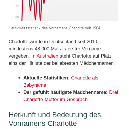
Häufigkeitsstatistik des Vornamens Charlotte seit 1964
Charlotte wurde in Deutschland seit 2010
mindestens 48.000 Mal als erster Vorname
vergeben.
In Australien
steht Charlotte auf Platz
eins der Hitliste der beliebtesten Mädchennamen.
Aktuelle Statistiken:
Charlotte als
Babyname
Der gefühlt häufigste Mädchenname:
Drei
Charlotte-Mütter im Gespräch
Herkunft und Bedeutung des
Vornamens Charlotte