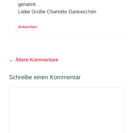
genannt.
Liebe Grüße Charlotte Dankeschön
Antworten
Kommentarnavigation
← Ältere Kommentare
Schreibe einen Kommentar
Kommentar