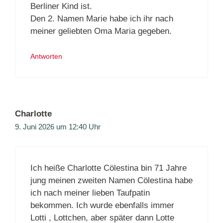
Berliner Kind ist.
Den 2. Namen Marie habe ich ihr nach
meiner geliebten Oma Maria gegeben.
Antworten
Charlotte
9. Juni 2026 um 12:40 Uhr
Ich heiße Charlotte Cölestina bin 71 Jahre
jung meinen zweiten Namen Cölestina habe
ich nach meiner lieben Taufpatin
bekommen. Ich wurde ebenfalls immer
Lotti , Lottchen, aber später dann Lotte