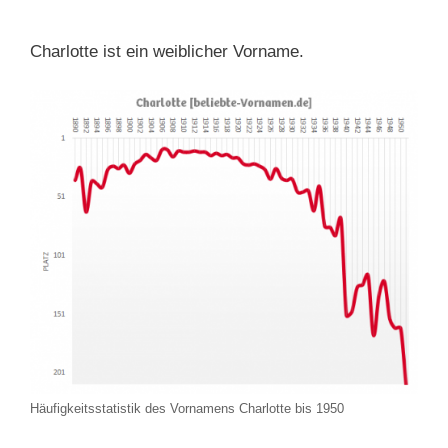
Charlotte ist ein weiblicher Vorname.
Häufigkeitsstatistik des Vornamens Charlotte bis 1950