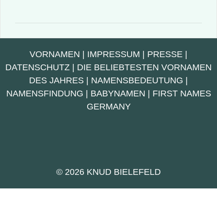
VORNAMEN
|
IMPRESSUM
|
PRESSE
|
DATENSCHUTZ
|
DIE BELIEBTESTEN VORNAMEN
DES JAHRES
|
NAMENSBEDEUTUNG
|
NAMENSFINDUNG
|
BABYNAMEN
|
FIRST NAMES
GERMANY
© 2026 KNUD BIELEFELD