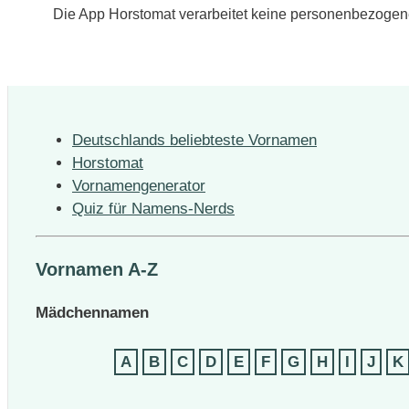
Die App Horstomat verarbeitet keine personenbezogene
Deutschlands beliebteste Vornamen
Horstomat
Vornamengenerator
Quiz für Namens-Nerds
Vornamen A-Z
Mädchennamen
A
B
C
D
E
F
G
H
I
J
K