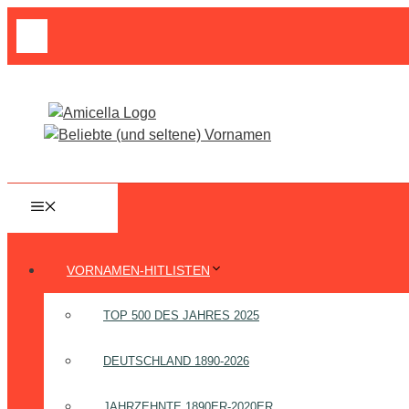
Zum
Suche
Inhalt
nach:
springen
MENÜ
VORNAMEN-HITLISTEN
TOP 500 DES JAHRES 2025
DEUTSCHLAND 1890-2026
JAHRZEHNTE 1890ER-2020ER