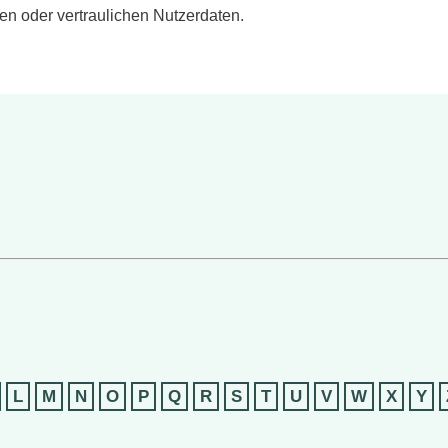
n oder vertraulichen Nutzerdaten.
L
M
N
O
P
Q
R
S
T
U
V
W
X
Y