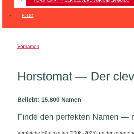
HORSTOMAT — DER CLEVERE VORNAMEN‑GUIDE
BLOG
Vornamen
Horstomat — Der cle
Beliebt: 15.800 Namen
Finde den perfekten Namen — mi
Vergleiche Häufigkeiten (2008–2025), entdecke regiona