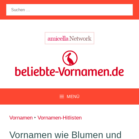
Zum
Suche
Inhalt
nach:
springen
MENÜ
Vornamen
‣
Vornamen-Hitlisten
Vornamen wie Blumen und