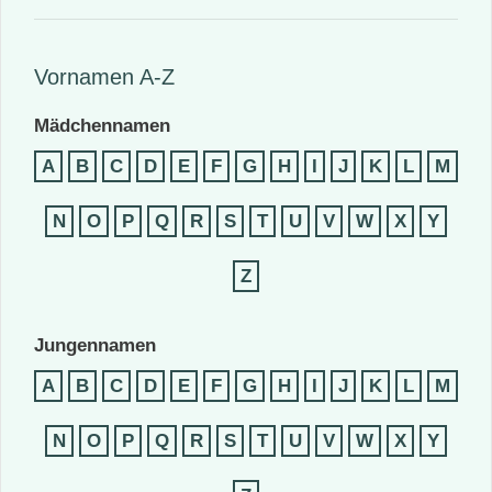
Vornamen A-Z
Mädchennamen
A
B
C
D
E
F
G
H
I
J
K
L
M
N
O
P
Q
R
S
T
U
V
W
X
Y
Z
Jungennamen
A
B
C
D
E
F
G
H
I
J
K
L
M
N
O
P
Q
R
S
T
U
V
W
X
Y