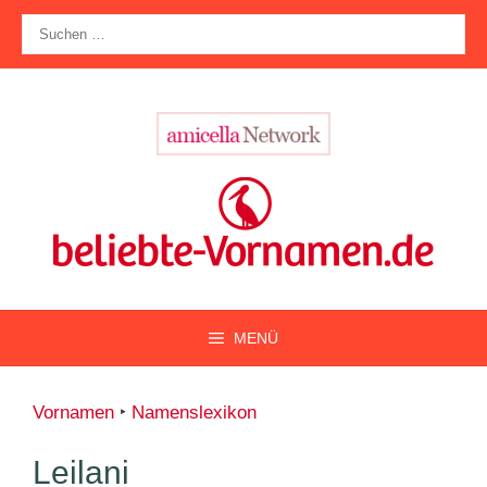
Zum
Suche
Inhalt
nach:
springen
MENÜ
Vornamen
‣
Namenslexikon
Leilani