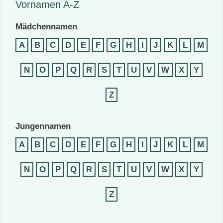
Vornamen A-Z
Mädchennamen
A
B
C
D
E
F
G
H
I
J
K
L
M
N
O
P
Q
R
S
T
U
V
W
X
Y
Z
Jungennamen
A
B
C
D
E
F
G
H
I
J
K
L
M
N
O
P
Q
R
S
T
U
V
W
X
Y
Z