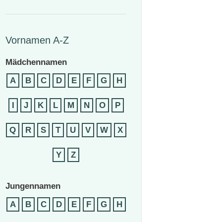
Vornamen A-Z
Mädchennamen
A
B
C
D
E
F
G
H
I
J
K
L
M
N
O
P
Q
R
S
T
U
V
W
X
Y
Z
Jungennamen
A
B
C
D
E
F
G
H