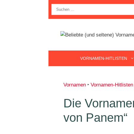
Zum
Suche
Inhalt
nach:
springen
VORNAMEN-HITLISTEN
Vornamen
‣
Vornamen-Hitlisten
Die Vornamen
von Panem“