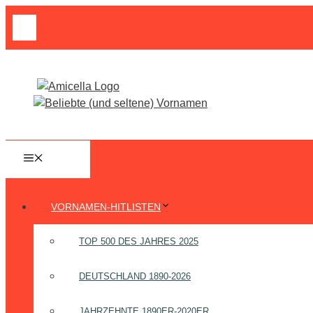
Zum
Suche
Inhalt
nach:
springen
MENÜ
VORNAMEN-HITLISTEN
TOP 500 DES JAHRES 2025
DEUTSCHLAND 1890-2026
JAHRZEHNTE 1890ER-2020ER