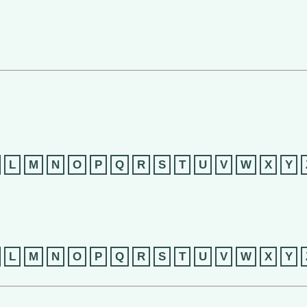
L
M
N
O
P
Q
R
S
T
U
V
W
X
Y
L
M
N
O
P
Q
R
S
T
U
V
W
X
Y