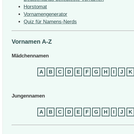
Horstomat
Vornamengenerator
Quiz für Namens-Nerds
Vornamen A-Z
Mädchennamen
A
B
C
D
E
F
G
H
I
J
K
Jungennamen
A
B
C
D
E
F
G
H
I
J
K