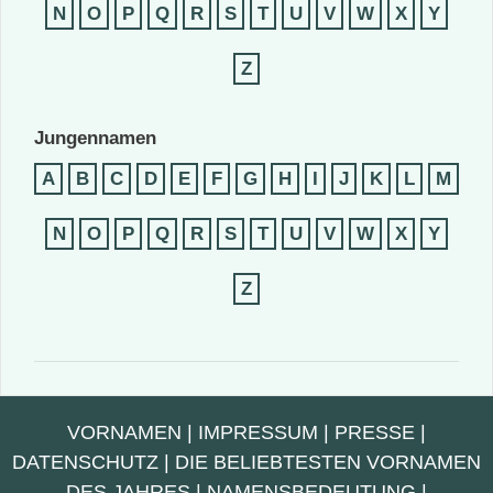
N
O
P
Q
R
S
T
U
V
W
X
Y
Z
Jungennamen
A
B
C
D
E
F
G
H
I
J
K
L
M
N
O
P
Q
R
S
T
U
V
W
X
Y
Z
VORNAMEN
|
IMPRESSUM
|
PRESSE
|
DATENSCHUTZ
|
DIE BELIEBTESTEN VORNAMEN
DES JAHRES
|
NAMENSBEDEUTUNG
|