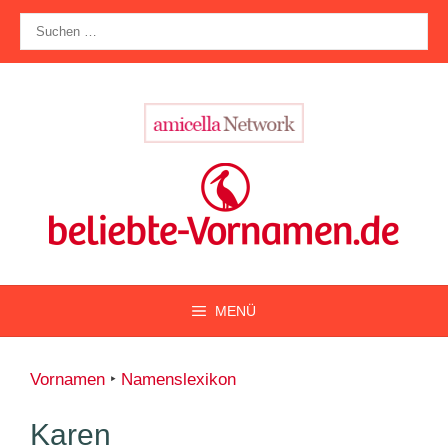
Zum
Suche
Inhalt
nach:
springen
MENÜ
Vornamen
‣
Namenslexikon
Karen