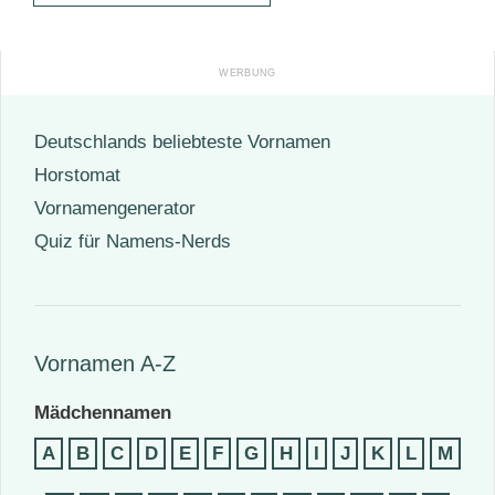
Deutschlands beliebteste Vornamen
Horstomat
Vornamengenerator
Quiz für Namens-Nerds
Vornamen A-Z
Mädchennamen
A
B
C
D
E
F
G
H
I
J
K
L
M