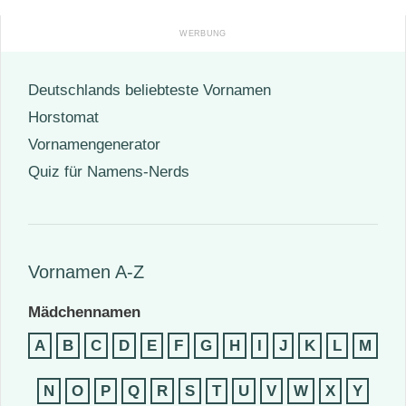
Deutschlands beliebteste Vornamen
Horstomat
Vornamengenerator
Quiz für Namens-Nerds
Vornamen A-Z
Mädchennamen
A
B
C
D
E
F
G
H
I
J
K
L
M
N
O
P
Q
R
S
T
U
V
W
X
Y