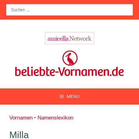
Zum
Suche
Inhalt
nach:
springen
MENÜ
Vornamen
‣
Namenslexikon
Milla