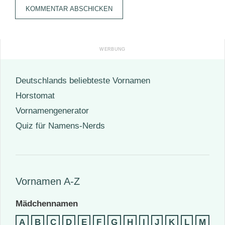
Adresse
Deutschlands beliebteste Vornamen
Horstomat
Vornamengenerator
Quiz für Namens-Nerds
Vornamen A-Z
Mädchennamen
A
B
C
D
E
F
G
H
I
J
K
L
M