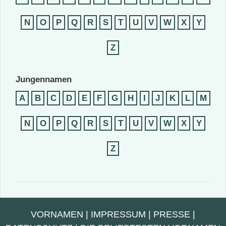
N
O
P
Q
R
S
T
U
V
W
X
Y
Z
Jungennamen
A
B
C
D
E
F
G
H
I
J
K
L
M
N
O
P
Q
R
S
T
U
V
W
X
Y
Z
VORNAMEN
|
IMPRESSUM
|
PRESSE
|