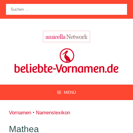
Zum
Suche
Inhalt
nach:
springen
MENÜ
Vornamen
‣
Namenslexikon
Mathea