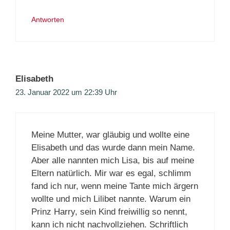
Antworten
Elisabeth
23. Januar 2022 um 22:39 Uhr
Meine Mutter, war gläubig und wollte eine
Elisabeth und das wurde dann mein Name.
Aber alle nannten mich Lisa, bis auf meine
Eltern natürlich. Mir war es egal, schlimm
fand ich nur, wenn meine Tante mich ärgern
wollte und mich Lilibet nannte. Warum ein
Prinz Harry, sein Kind freiwillig so nennt,
kann ich nicht nachvollziehen. Schriftlich