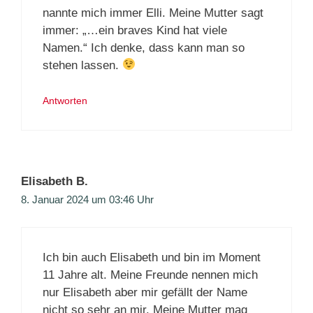
nannte mich immer Elli. Meine Mutter sagt
immer: „…ein braves Kind hat viele
Namen.“ Ich denke, dass kann man so
stehen lassen.
Antworten
Elisabeth B.
8. Januar 2024 um 03:46 Uhr
Ich bin auch Elisabeth und bin im Moment
11 Jahre alt. Meine Freunde nennen mich
nur Elisabeth aber mir gefällt der Name
nicht so sehr an mir. Meine Mutter mag