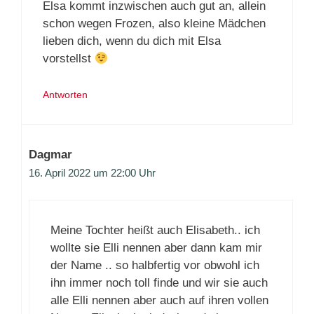
Elsa kommt inzwischen auch gut an, allein
schon wegen Frozen, also kleine Mädchen
lieben dich, wenn du dich mit Elsa
vorstellst
Antworten
Dagmar
16. April 2022 um 22:00 Uhr
Meine Tochter heißt auch Elisabeth.. ich
wollte sie Elli nennen aber dann kam mir
der Name .. so halbfertig vor obwohl ich
ihn immer noch toll finde und wir sie auch
alle Elli nennen aber auch auf ihren vollen