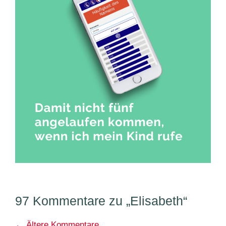
97 Kommentare zu „Elisabeth“
Kommentarnavigation
← Ältere Kommentare