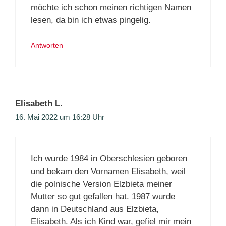
möchte ich schon meinen richtigen Namen
lesen, da bin ich etwas pingelig.
Antworten
Elisabeth L.
16. Mai 2022 um 16:28 Uhr
Ich wurde 1984 in Oberschlesien geboren
und bekam den Vornamen Elisabeth, weil
die polnische Version Elzbieta meiner
Mutter so gut gefallen hat. 1987 wurde
dann in Deutschland aus Elzbieta,
Elisabeth. Als ich Kind war, gefiel mir mein