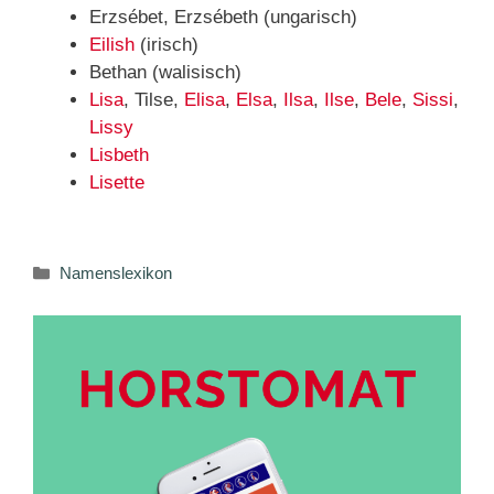
Erzsébet, Erzsébeth (ungarisch)
Eilish
(irisch)
Bethan (walisisch)
Lisa
, Tilse,
Elisa
,
Elsa
,
Ilsa
,
Ilse
,
Bele
,
Sissi
,
Lissy
Lisbeth
Lisette
Kategorien
Namenslexikon