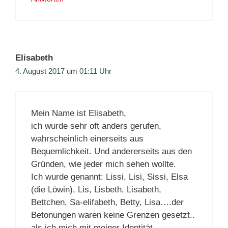
Elisabeth
4. August 2017 um 01:11 Uhr
Mein Name ist Elisabeth,
ich wurde sehr oft anders gerufen,
wahrscheinlich einerseits aus
Bequemlichkeit. Und andererseits aus den
Gründen, wie jeder mich sehen wollte.
Ich wurde genannt: Lissi, Lisi, Sissi, Elsa
(die Löwin), Lis, Lisbeth, Lisabeth,
Bettchen, Sa-elifabeth, Betty, Lisa….der
Betonungen waren keine Grenzen gesetzt..
als ich mich mit meiner Identität