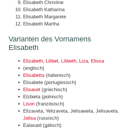
Elisabeth Christine
Elisabeth Katharina
Elisabeth Margarete
Elisabeth Martha
Varianten des Vornamens
Elisabeth
Elizabeth
,
Lilibet
,
Lilibeth
,
Liza
,
Elissa
(englisch)
Elisabetta
(italienisch)
Elisabete (portugiesisch)
Elisavet
(griechisch)
Elzbieta (polnisch)
Lison
(französisch)
Elizaveta, Yelizaveta, Jelisaweta, Jelisaveta,
Jelisa
(russisch)
Ealasaid (gälisch)