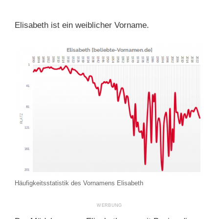
Elisabeth ist ein weiblicher Vorname.
Häufigkeitsstatistik des Vornamens Elisabeth