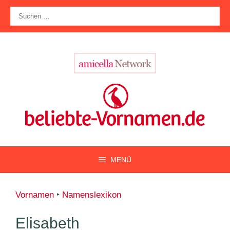
Zum
Suche
Inhalt
nach:
springen
MENÜ
Vornamen
‣
Namenslexikon
Elisabeth