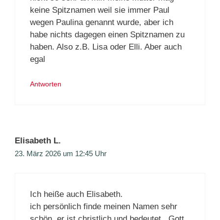
keine Spitznamen weil sie immer Paul
wegen Paulina genannt wurde, aber ich
habe nichts dagegen einen Spitznamen zu
haben. Also z.B. Lisa oder Elli. Aber auch
egal
Antworten
Elisabeth L.
23. März 2026 um 12:45 Uhr
Ich heiße auch Elisabeth.
ich persönlich finde meinen Namen sehr
schön, er ist christlich und bedeutet ,,Gott