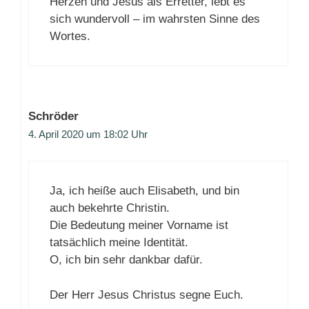
Herzen und Jesus als Erretter, lebt es
sich wundervoll – im wahrsten Sinne des
Wortes.
Schröder
4. April 2020 um 18:02 Uhr
Ja, ich heiße auch Elisabeth, und bin
auch bekehrte Christin.
Die Bedeutung meiner Vorname ist
tatsächlich meine Identität.
O, ich bin sehr dankbar dafür.
Der Herr Jesus Christus segne Euch.