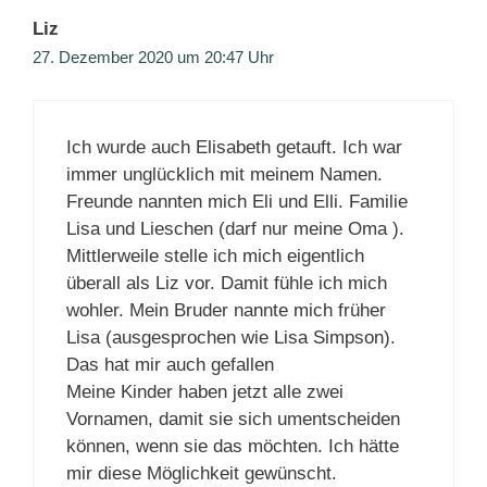
Liz
27. Dezember 2020 um 20:47 Uhr
Ich wurde auch Elisabeth getauft. Ich war
immer unglücklich mit meinem Namen.
Freunde nannten mich Eli und Elli. Familie
Lisa und Lieschen (darf nur meine Oma ).
Mittlerweile stelle ich mich eigentlich
überall als Liz vor. Damit fühle ich mich
wohler. Mein Bruder nannte mich früher
Lisa (ausgesprochen wie Lisa Simpson).
Das hat mir auch gefallen
Meine Kinder haben jetzt alle zwei
Vornamen, damit sie sich umentscheiden
können, wenn sie das möchten. Ich hätte
mir diese Möglichkeit gewünscht.