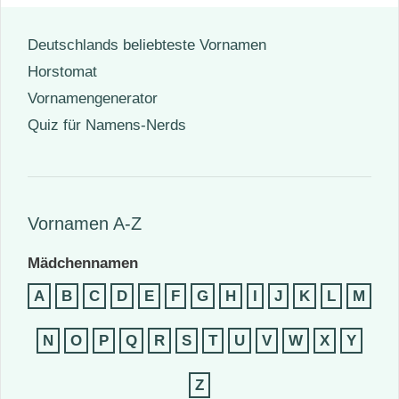
Deutschlands beliebteste Vornamen
Horstomat
Vornamengenerator
Quiz für Namens-Nerds
Vornamen A-Z
Mädchennamen
A
B
C
D
E
F
G
H
I
J
K
L
M
N
O
P
Q
R
S
T
U
V
W
X
Y
Z