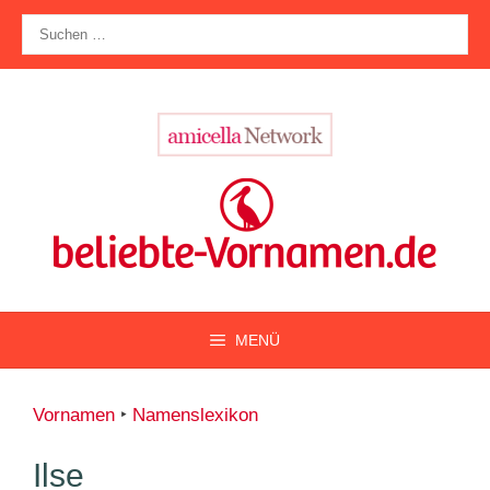
Zum
Suche
Inhalt
nach:
springen
MENÜ
Vornamen
‣
Namenslexikon
Ilse