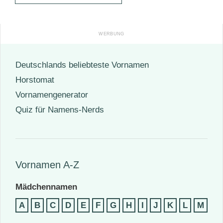
Deutschlands beliebteste Vornamen
Horstomat
Vornamengenerator
Quiz für Namens-Nerds
Vornamen A-Z
Mädchennamen
A
B
C
D
E
F
G
H
I
J
K
L
M