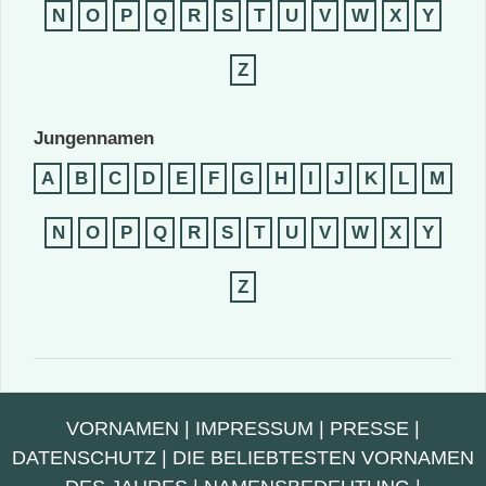
N
O
P
Q
R
S
T
U
V
W
X
Y
Z
Jungennamen
A
B
C
D
E
F
G
H
I
J
K
L
M
N
O
P
Q
R
S
T
U
V
W
X
Y
Z
VORNAMEN
|
IMPRESSUM
|
PRESSE
|
DATENSCHUTZ
|
DIE BELIEBTESTEN VORNAMEN