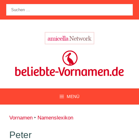
Zum
Suche
Inhalt
nach:
springen
MENÜ
Vornamen
‣
Namenslexikon
Peter