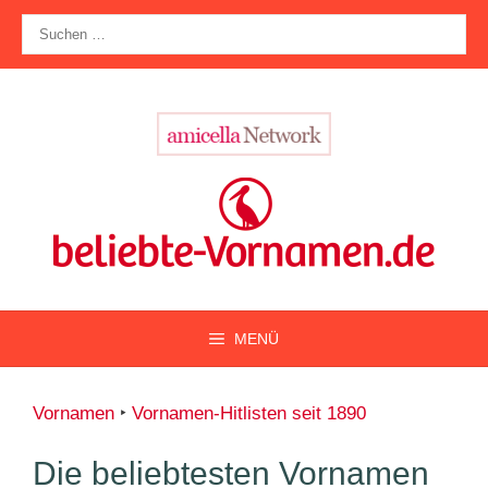
Zum
Suche
Inhalt
nach:
springen
MENÜ
Vornamen
‣
Vornamen-Hitlisten seit 1890
Die beliebtesten Vornamen