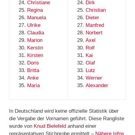
Christiane
Dirk
Regina
Christian
Manuela
Dieter
Ulrike
Manfred
Claudia
Norbert
Marion
Axel
Kerstin
Rolf
Kirsten
Kai
Doris
Olaf
Britta
Lutz
Anke
Werner
Maria
Alexander
In Deutschland wird keine offizielle Statistik über
die Vergabe der Vornamen geführt. Diese Rangliste
wurde von
Knud Bielefeld
anhand einer
repräsentativen Stichprobe ermittelt –
Nähere Infos