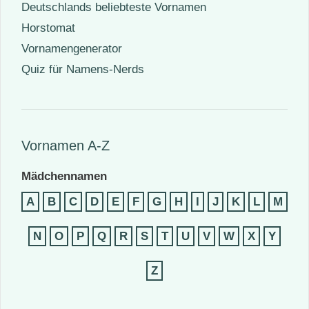
Deutschlands beliebteste Vornamen
Horstomat
Vornamengenerator
Quiz für Namens-Nerds
Vornamen A-Z
Mädchennamen
A
B
C
D
E
F
G
H
I
J
K
L
M
N
O
P
Q
R
S
T
U
V
W
X
Y
Z