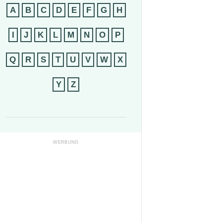
A
B
C
D
E
F
G
H
I
J
K
L
M
N
O
P
Q
R
S
T
U
V
W
X
Y
Z