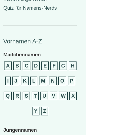
Quiz für Namens-Nerds
Vornamen A-Z
Mädchennamen
A
B
C
D
E
F
G
H
I
J
K
L
M
N
O
P
Q
R
S
T
U
V
W
X
Y
Z
Jungennamen