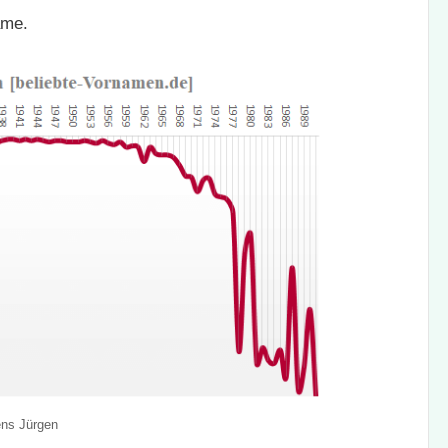
ame.
ens Jürgen