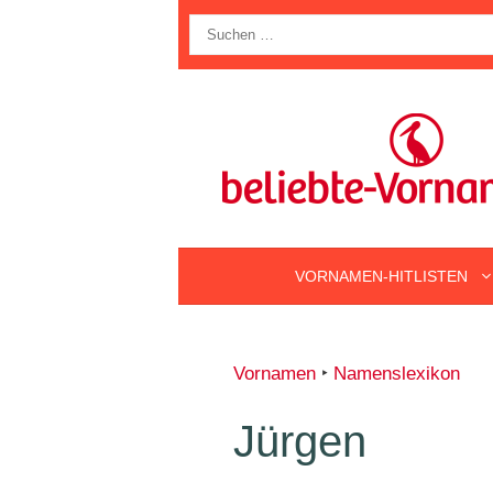
Zum
Suche
Inhalt
nach:
springen
VORNAMEN-HITLISTEN
Vornamen
‣
Namenslexikon
Jürgen