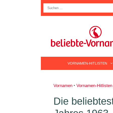
Zum
Suche
Inhalt
nach:
springen
VORNAMEN-HITLISTEN
Vornamen
‣
Vornamen-Hitlisten
Die beliebte