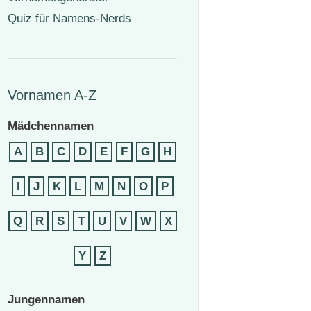
Quiz für Namens-Nerds
Vornamen A-Z
Mädchennamen
A
B
C
D
E
F
G
H
I
J
K
L
M
N
O
P
Q
R
S
T
U
V
W
X
Y
Z
Jungennamen