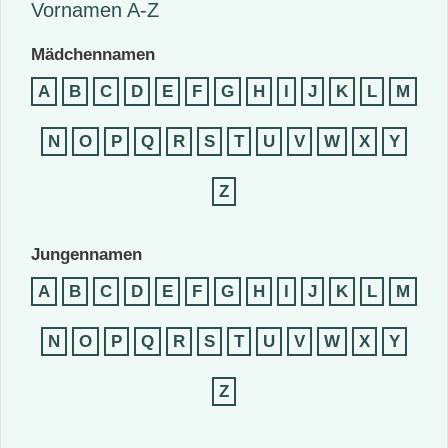
Vornamen A-Z
Mädchennamen
A
B
C
D
E
F
G
H
I
J
K
L
M
N
O
P
Q
R
S
T
U
V
W
X
Y
Z
Jungennamen
A
B
C
D
E
F
G
H
I
J
K
L
M
N
O
P
Q
R
S
T
U
V
W
X
Y
Z