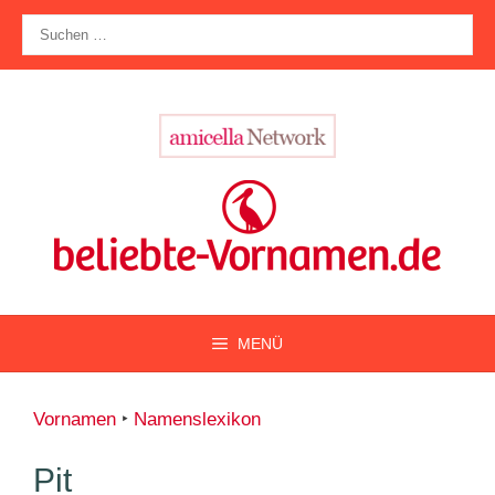
Zum
Suche
Inhalt
nach:
springen
MENÜ
Vornamen
‣
Namenslexikon
Pit