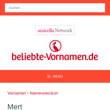
Zum
Suche
Inhalt
nach:
springen
MENÜ
Vornamen
‣
Namenslexikon
Mert