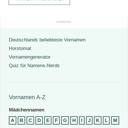
Deutschlands beliebteste Vornamen
Horstomat
Vornamengenerator
Quiz für Namens-Nerds
Vornamen A-Z
Mädchennamen
A
B
C
D
E
F
G
H
I
J
K
L
M