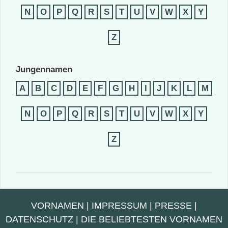
N
O
P
Q
R
S
T
U
V
W
X
Y
Z
Jungennamen
A
B
C
D
E
F
G
H
I
J
K
L
M
N
O
P
Q
R
S
T
U
V
W
X
Y
Z
VORNAMEN
|
IMPRESSUM
|
PRESSE
|
DATENSCHUTZ
|
DIE BELIEBTESTEN VORNAMEN