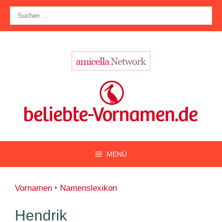
Zum
Suche
Inhalt
nach:
springen
MENÜ
Vornamen
‣
Namenslexikon
Hendrik