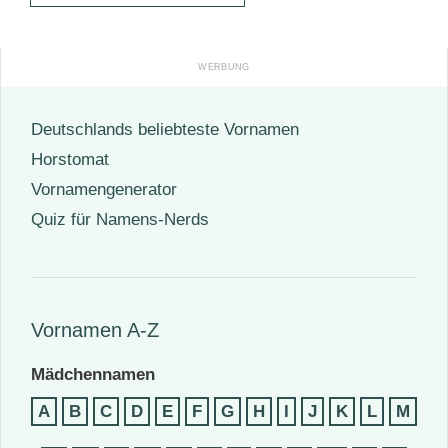
Deutschlands beliebteste Vornamen
Horstomat
Vornamengenerator
Quiz für Namens-Nerds
Vornamen A-Z
Mädchennamen
A
B
C
D
E
F
G
H
I
J
K
L
M