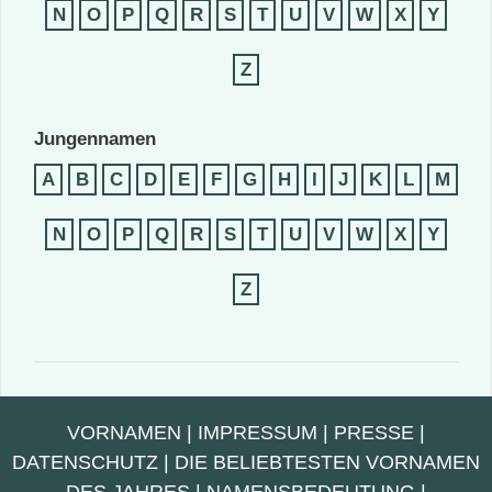
N
O
P
Q
R
S
T
U
V
W
X
Y
Z
Jungennamen
A
B
C
D
E
F
G
H
I
J
K
L
M
N
O
P
Q
R
S
T
U
V
W
X
Y
Z
VORNAMEN
|
IMPRESSUM
|
PRESSE
|
DATENSCHUTZ
|
DIE BELIEBTESTEN VORNAMEN
DES JAHRES
|
NAMENSBEDEUTUNG
|