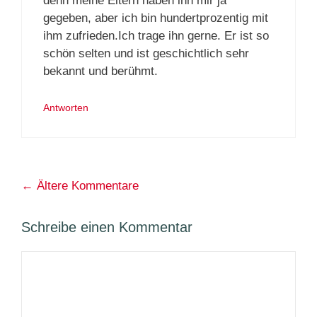
denn meine Eltern haben ihn mir ja
gegeben, aber ich bin hundertprozentig mit
ihm zufrieden.Ich trage ihn gerne. Er ist so
schön selten und ist geschichtlich sehr
bekannt und berühmt.
Antworten
Kommentarnavigation
← Ältere Kommentare
Schreibe einen Kommentar
Kommentar