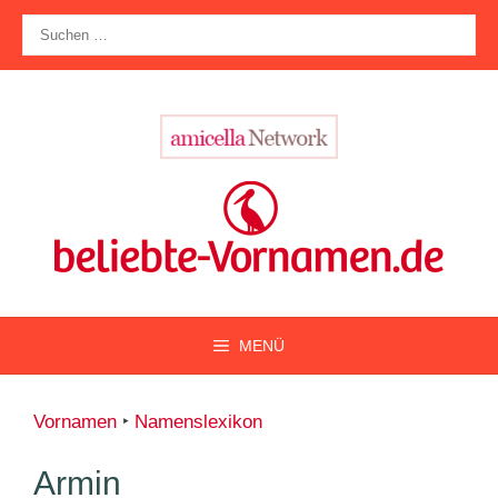
Zum
Suche
Inhalt
nach:
springen
MENÜ
Vornamen
‣
Namenslexikon
Armin