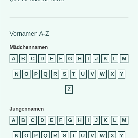
Vornamen A-Z
Mädchennamen
A
B
C
D
E
F
G
H
I
J
K
L
M
N
O
P
Q
R
S
T
U
V
W
X
Y
Z
Jungennamen
A
B
C
D
E
F
G
H
I
J
K
L
M
N
O
P
Q
R
S
T
U
V
W
X
Y