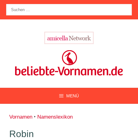
Zum
Suche
Inhalt
nach:
springen
MENÜ
Vornamen
‣
Namenslexikon
Robin