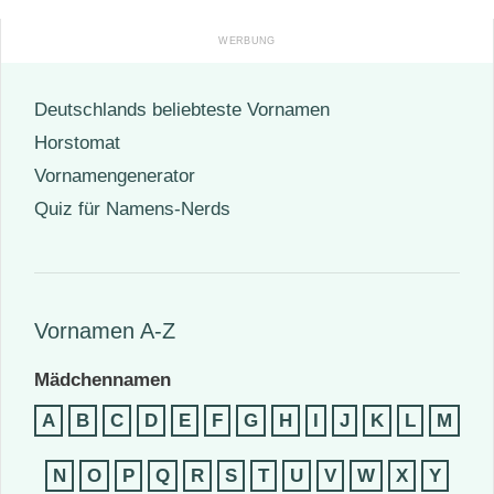
Deutschlands beliebteste Vornamen
Horstomat
Vornamengenerator
Quiz für Namens-Nerds
Vornamen A-Z
Mädchennamen
A
B
C
D
E
F
G
H
I
J
K
L
M
N
O
P
Q
R
S
T
U
V
W
X
Y