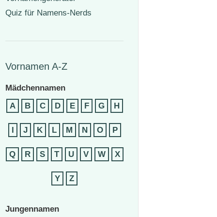
Quiz für Namens-Nerds
Vornamen A-Z
Mädchennamen
A
B
C
D
E
F
G
H
I
J
K
L
M
N
O
P
Q
R
S
T
U
V
W
X
Y
Z
Jungennamen