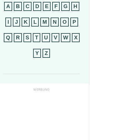
A
B
C
D
E
F
G
H
I
J
K
L
M
N
O
P
Q
R
S
T
U
V
W
X
Y
Z