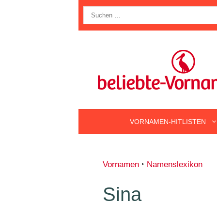
Zum
Suche
Inhalt
nach:
springen
VORNAMEN-HITLISTEN
Vornamen
‣
Namenslexikon
Sina