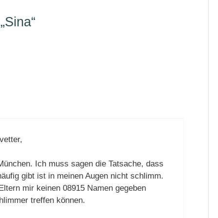
„Sina“
on
etter,
 München. Ich muss sagen die Tatsache, dass
äufig gibt ist in meinen Augen nicht schlimm.
e Eltern mir keinen 08915 Namen gegeben
chlimmer treffen können.