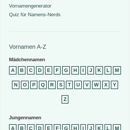
Vornamengenerator
Quiz für Namens-Nerds
Vornamen A-Z
Mädchennamen
A
B
C
D
E
F
G
H
I
J
K
L
M
N
O
P
Q
R
S
T
U
V
W
X
Y
Z
Jungennamen
A
B
C
D
E
F
G
H
I
J
K
L
M