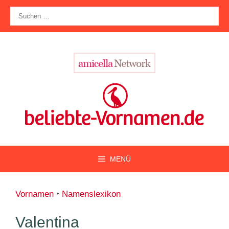
Zum
Suche
Inhalt
nach:
springen
MENÜ
Vornamen
‣
Namenslexikon
Valentina