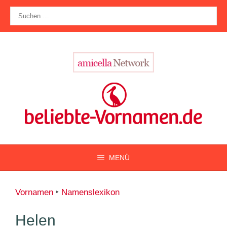
Zum
Suche
Inhalt
nach:
springen
MENÜ
Vornamen
‣
Namenslexikon
Helen