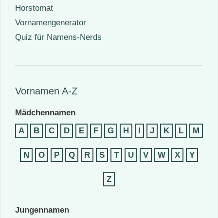
Horstomat
Vornamengenerator
Quiz für Namens-Nerds
Vornamen A-Z
Mädchennamen
A
B
C
D
E
F
G
H
I
J
K
L
M
N
O
P
Q
R
S
T
U
V
W
X
Y
Z
Jungennamen