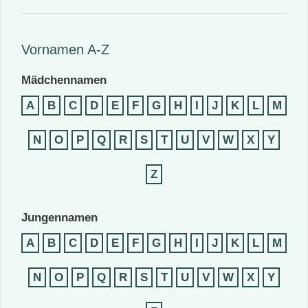
Vornamen A-Z
Mädchennamen
A
B
C
D
E
F
G
H
I
J
K
L
M
N
O
P
Q
R
S
T
U
V
W
X
Y
Z
Jungennamen
A
B
C
D
E
F
G
H
I
J
K
L
M
N
O
P
Q
R
S
T
U
V
W
X
Y