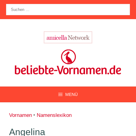
Zum
Suche
Inhalt
nach:
springen
MENÜ
Vornamen
‣
Namenslexikon
Angelina