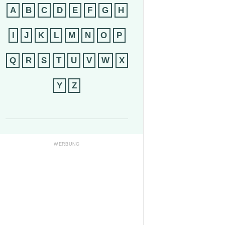
A
B
C
D
E
F
G
H
I
J
K
L
M
N
O
P
Q
R
S
T
U
V
W
X
Y
Z