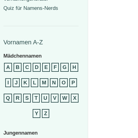
Quiz für Namens-Nerds
Vornamen A-Z
Mädchennamen
A
B
C
D
E
F
G
H
I
J
K
L
M
N
O
P
Q
R
S
T
U
V
W
X
Y
Z
Jungennamen