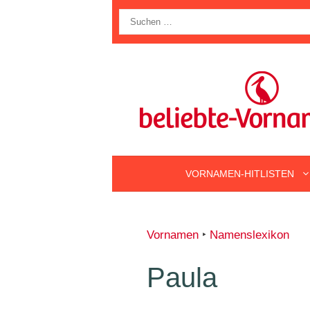
Zum
Suche
Inhalt
nach:
springen
VORNAMEN-HITLISTEN
Vornamen
‣
Namenslexikon
Paula