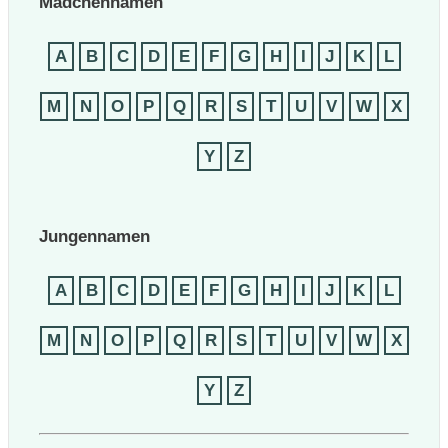
Mädchennamen
A
B
C
D
E
F
G
H
I
J
K
L
M
N
O
P
Q
R
S
T
U
V
W
X
Y
Z
Jungennamen
A
B
C
D
E
F
G
H
I
J
K
L
M
N
O
P
Q
R
S
T
U
V
W
X
Y
Z