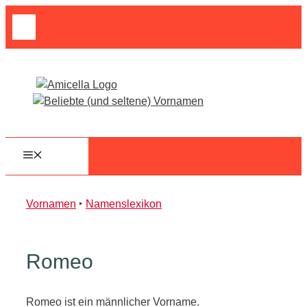
Zum
Suche
Inhalt
nach:
springen
MENÜ
Vornamen
‣
Namenslexikon
Romeo
Romeo ist ein männlicher Vorname.