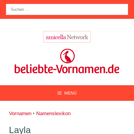
Zum
Suche
Inhalt
nach:
springen
MENÜ
Vornamen
‣
Namenslexikon
Layla