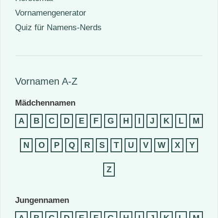
Vornamengenerator
Quiz für Namens-Nerds
Vornamen A-Z
Mädchennamen
A
B
C
D
E
F
G
H
I
J
K
L
M
N
O
P
Q
R
S
T
U
V
W
X
Y
Z
Jungennamen