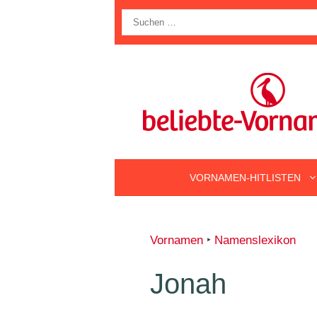
Zum
Suche
Inhalt
nach:
springen
VORNAMEN-HITLISTEN
Vornamen
‣
Namenslexikon
Jonah