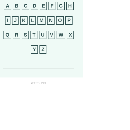
A
B
C
D
E
F
G
H
I
J
K
L
M
N
O
P
Q
R
S
T
U
V
W
X
Y
Z