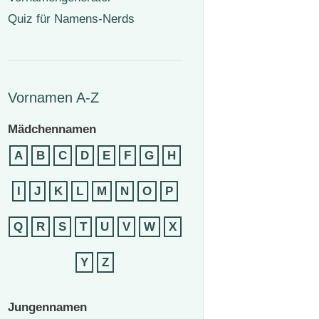
Quiz für Namens-Nerds
Vornamen A-Z
Mädchennamen
A
B
C
D
E
F
G
H
I
J
K
L
M
N
O
P
Q
R
S
T
U
V
W
X
Y
Z
Jungennamen