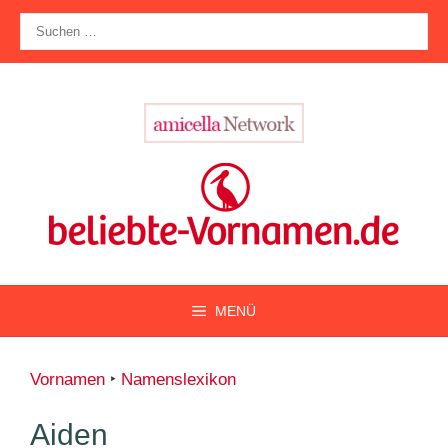
Zum
Suche
Inhalt
nach:
springen
MENÜ
Vornamen
‣
Namenslexikon
Aiden