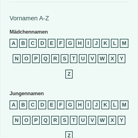
Vornamen A-Z
Mädchennamen
A
B
C
D
E
F
G
H
I
J
K
L
M
N
O
P
Q
R
S
T
U
V
W
X
Y
Z
Jungennamen
A
B
C
D
E
F
G
H
I
J
K
L
M
N
O
P
Q
R
S
T
U
V
W
X
Y
Z