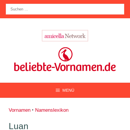
Zum
Suche
Inhalt
nach:
springen
MENÜ
Vornamen
‣
Namenslexikon
Luan