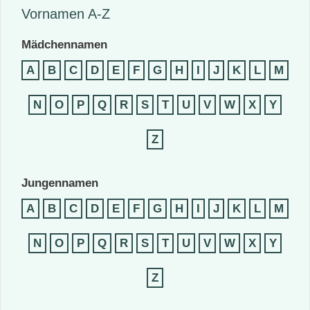
Vornamen A-Z
Mädchennamen
A
B
C
D
E
F
G
H
I
J
K
L
M
N
O
P
Q
R
S
T
U
V
W
X
Y
Z
Jungennamen
A
B
C
D
E
F
G
H
I
J
K
L
M
N
O
P
Q
R
S
T
U
V
W
X
Y
Z