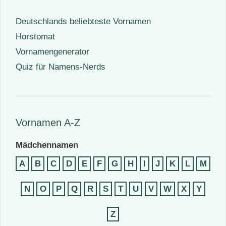
Deutschlands beliebteste Vornamen
Horstomat
Vornamengenerator
Quiz für Namens-Nerds
Vornamen A-Z
Mädchennamen
A
B
C
D
E
F
G
H
I
J
K
L
M
N
O
P
Q
R
S
T
U
V
W
X
Y
Z