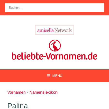
Zum
Suche
Inhalt
nach:
springen
MENÜ
Vornamen
‣
Namenslexikon
Palina