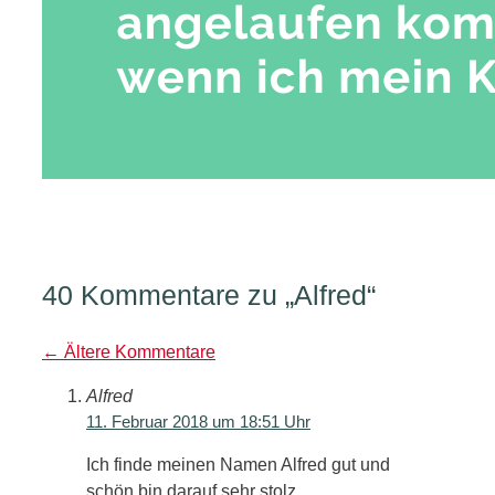
40 Kommentare zu „Alfred“
Kommentarnavigation
← Ältere Kommentare
Alfred
11. Februar 2018 um 18:51 Uhr
Ich finde meinen Namen Alfred gut und
schön,bin darauf sehr stolz.