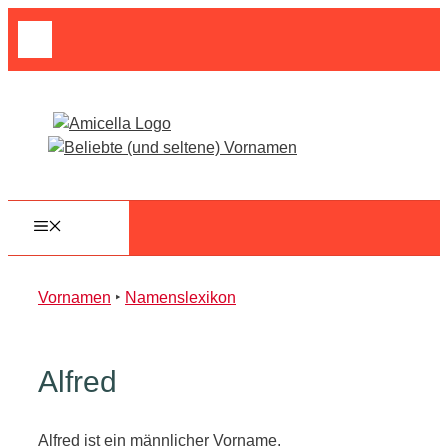
Zum
Suche
Inhalt
nach:
springen
MENÜ
Vornamen
‣
Namenslexikon
Alfred
Alfred ist ein männlicher Vorname.