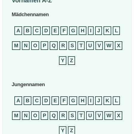
Vornamen A-Z
Mädchennamen
A
B
C
D
E
F
G
H
I
J
K
L
M
N
O
P
Q
R
S
T
U
V
W
X
Y
Z
Jungennamen
A
B
C
D
E
F
G
H
I
J
K
L
M
N
O
P
Q
R
S
T
U
V
W
X
Y
Z