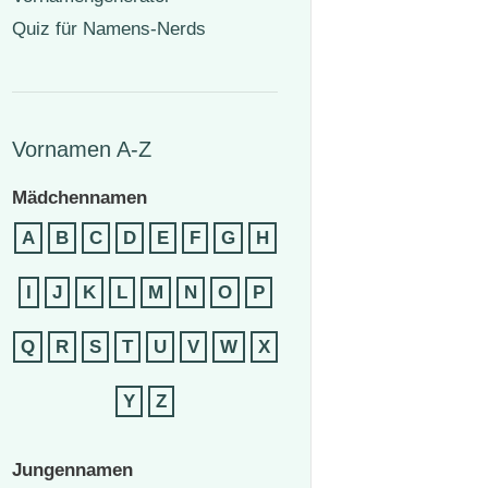
Quiz für Namens-Nerds
Vornamen A-Z
Mädchennamen
A
B
C
D
E
F
G
H
I
J
K
L
M
N
O
P
Q
R
S
T
U
V
W
X
Y
Z
Jungennamen