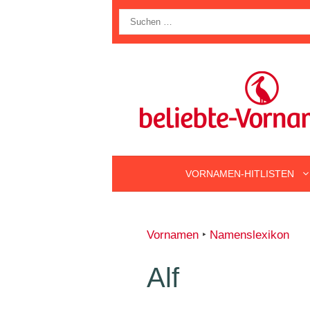
Zum
Suche
Inhalt
nach:
springen
VORNAMEN-HITLISTEN
Vornamen
‣
Namenslexikon
Alf