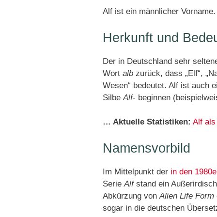
Alf ist ein männlicher Vorname.
Herkunft und Bede
Der in Deutschland sehr selten
Wort
alb
zurück, dass „Elf“, „N
Wesen“ bedeutet. Alf ist auch 
Silbe
Alf-
beginnen (beispielwe
… Aktuelle Statistiken:
Alf al
Namensvorbild
Im Mittelpunkt der
in den 1980e
Serie
Alf
stand ein Außerirdisc
Abkürzung von
Alien Life Form
sogar in die deutschen Überset