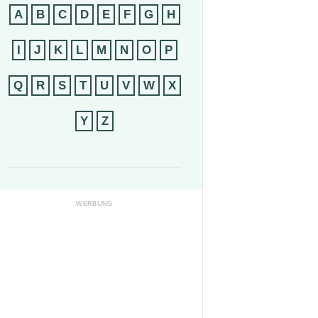
A
B
C
D
E
F
G
H
I
J
K
L
M
N
O
P
Q
R
S
T
U
V
W
X
Y
Z