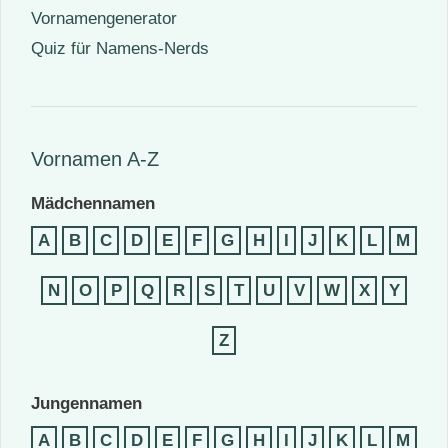
Vornamengenerator
Quiz für Namens-Nerds
Vornamen A-Z
Mädchennamen
A
B
C
D
E
F
G
H
I
J
K
L
M
N
O
P
Q
R
S
T
U
V
W
X
Y
Z
Jungennamen
A
B
C
D
E
F
G
H
I
J
K
L
M