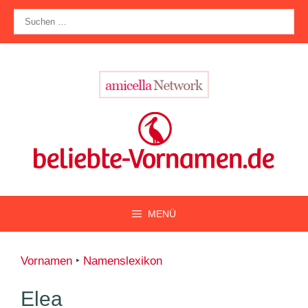
Zum
Suche
Inhalt
nach:
springen
MENÜ
Vornamen
‣
Namenslexikon
Elea