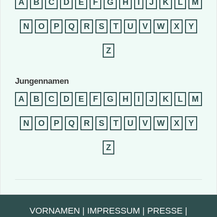
A
B
C
D
E
F
G
H
I
J
K
L
M
N
O
P
Q
R
S
T
U
V
W
X
Y
Z
Jungennamen
A
B
C
D
E
F
G
H
I
J
K
L
M
N
O
P
Q
R
S
T
U
V
W
X
Y
Z
VORNAMEN
|
IMPRESSUM
|
PRESSE
|