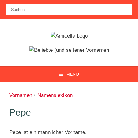
Zum
Suche
Inhalt
nach:
springen
MENÜ
Vornamen
‣
Namenslexikon
Pepe
Pepe ist ein männlicher Vorname.