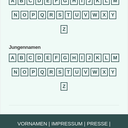
A
B
C
D
E
F
G
H
I
J
K
L
M
N
O
P
Q
R
S
T
U
V
W
X
Y
Z
Jungennamen
A
B
C
D
E
F
G
H
I
J
K
L
M
N
O
P
Q
R
S
T
U
V
W
X
Y
Z
VORNAMEN
|
IMPRESSUM
|
PRESSE
|