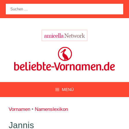
Zum
Suche
Inhalt
nach:
springen
MENÜ
Vornamen
‣
Namenslexikon
Jannis