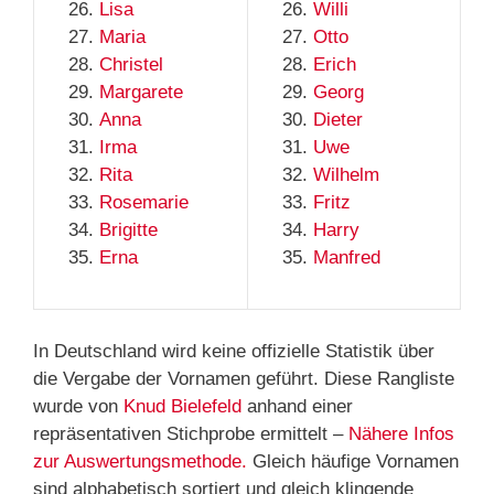
Lisa
Willi
Maria
Otto
Christel
Erich
Margarete
Georg
Anna
Dieter
Irma
Uwe
Rita
Wilhelm
Rosemarie
Fritz
Brigitte
Harry
Erna
Manfred
In Deutschland wird keine offizielle Statistik über
die Vergabe der Vornamen geführt. Diese Rangliste
wurde von
Knud Bielefeld
anhand einer
repräsentativen Stichprobe ermittelt –
Nähere Infos
zur Auswertungsmethode.
Gleich häufige Vornamen
sind alphabetisch sortiert und gleich klingende