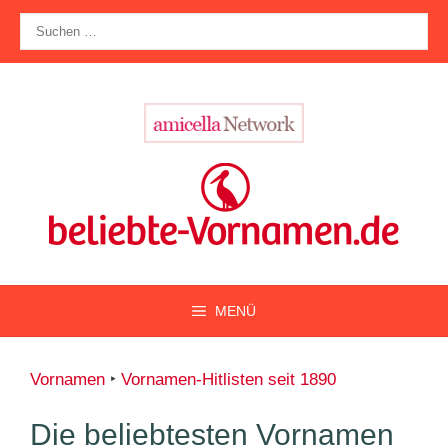
Zum
Suche
Inhalt
nach:
springen
MENÜ
Vornamen
‣
Vornamen-Hitlisten seit 1890
Die beliebtesten Vornamen