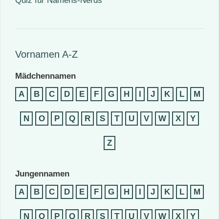
Quiz für Namens-Nerds
Vornamen A-Z
Mädchennamen
A
B
C
D
E
F
G
H
I
J
K
L
M
N
O
P
Q
R
S
T
U
V
W
X
Y
Z
Jungennamen
A
B
C
D
E
F
G
H
I
J
K
L
M
N
O
P
Q
R
S
T
U
V
W
X
Y