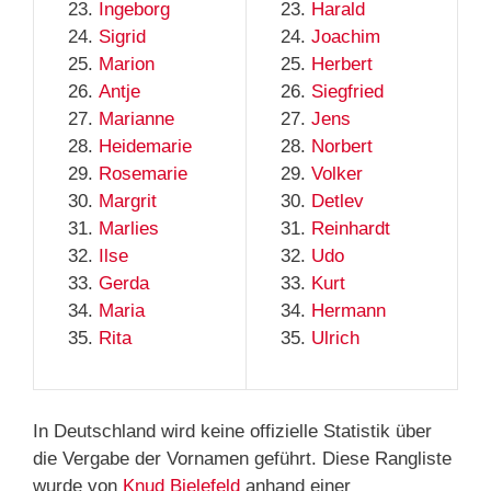
Ingeborg
Harald
Sigrid
Joachim
Marion
Herbert
Antje
Siegfried
Marianne
Jens
Heidemarie
Norbert
Rosemarie
Volker
Margrit
Detlev
Marlies
Reinhardt
Ilse
Udo
Gerda
Kurt
Maria
Hermann
Rita
Ulrich
In Deutschland wird keine offizielle Statistik über
die Vergabe der Vornamen geführt. Diese Rangliste
wurde von
Knud Bielefeld
anhand einer