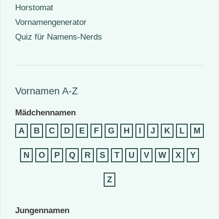
Horstomat
Vornamengenerator
Quiz für Namens-Nerds
Vornamen A-Z
Mädchennamen
A
B
C
D
E
F
G
H
I
J
K
L
M
N
O
P
Q
R
S
T
U
V
W
X
Y
Z
Jungennamen