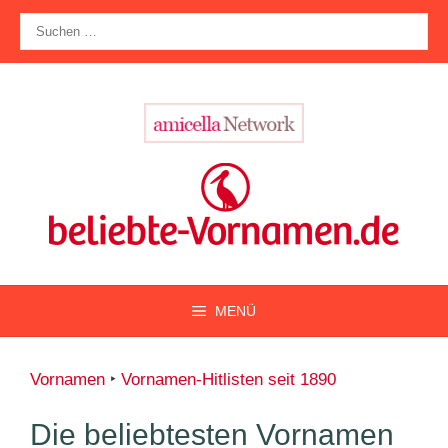
Zum
Suche
Inhalt
nach:
springen
MENÜ
Vornamen
‣
Vornamen-Hitlisten seit 1890
Die beliebtesten Vornamen