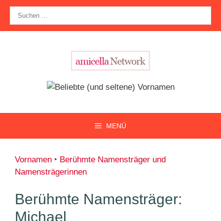
Zum
Suche
Inhalt
nach:
springen
MENÜ
Vornamen
‣
Berühmte Namensträger und
Namensträgerinnen
Berühmte Namensträger:
Michael