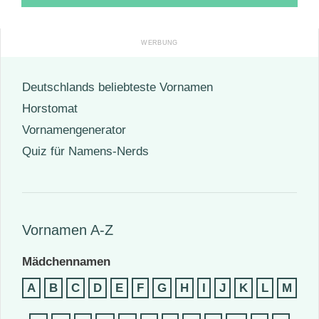
Deutschlands beliebteste Vornamen
Horstomat
Vornamengenerator
Quiz für Namens-Nerds
Vornamen A-Z
Mädchennamen
A
B
C
D
E
F
G
H
I
J
K
L
M