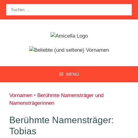
Zum
Suche
Inhalt
nach:
springen
MENÜ
Vornamen
‣
Berühmte Namensträger und
Namensträgerinnen
Berühmte Namensträger:
Tobias