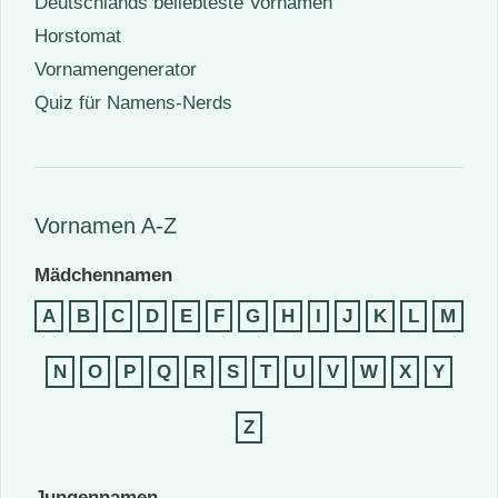
Deutschlands beliebteste Vornamen
Horstomat
Vornamengenerator
Quiz für Namens-Nerds
Vornamen A-Z
Mädchennamen
A
B
C
D
E
F
G
H
I
J
K
L
M
N
O
P
Q
R
S
T
U
V
W
X
Y
Z
Jungennamen