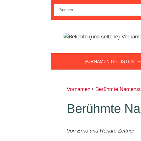
Zum
Suche
Inhalt
nach:
springen
VORNAMEN-HITLISTEN
Vornamen
‣
Berühmte Namenstr
Berühmte Nam
Von Ernö und Renate Zeltner