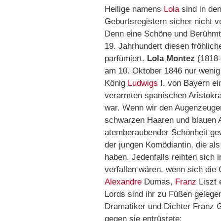
Heilige namens
Lola
sind in de
Geburtsregistern sicher nicht v
Denn eine Schöne und Berühmt
19. Jahrhundert diesen fröhl
parfümiert.
Lola Montez
(1818-
am 10. Oktober 1846 nur wenig
König
Ludwigs
I. von Bayern ei
verarmten spanischen Aristokra
war. Wenn wir den Augenzeugen 
schwarzen Haaren und blauen Au
atemberaubender Schönheit gew
der jungen Komödiantin, die als
haben. Jedenfalls reihten sich i
verfallen wären, wenn sich die
Alexandre
Dumas,
Franz
Liszt 
Lords sind ihr zu Füßen gelegen
Dramatiker und Dichter Franz Gri
gegen sie entrüstete: