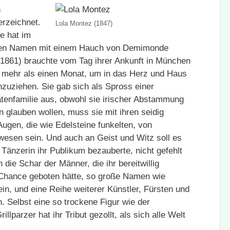
n
erzeichnet.
Lola Montez (1847)
e hat im
ichen Namen mit einem Hauch von Demimonde
1861) brauchte vom Tag ihrer Ankunft in München
 mehr als einen Monat, um in das Herz und Haus
nzuziehen. Sie gab sich als Spross einer
tenfamilie aus, obwohl sie irischer Abstammung
glauben wollen, muss sie mit ihren seidig
gen, die wie Edelsteine funkelten, von
esen sein. Und auch an Geist und Witz soll es
 Tänzerin ihr Publikum bezauberte, nicht gefehlt
n die Schar der Männer, die ihr bereitwillig
 Chance geboten hätte, so große Namen wie
ein, und eine Reihe weiterer Künstler, Fürsten und
. Selbst eine so trockene Figur wie der
llparzer hat ihr Tribut gezollt, als sich alle Welt