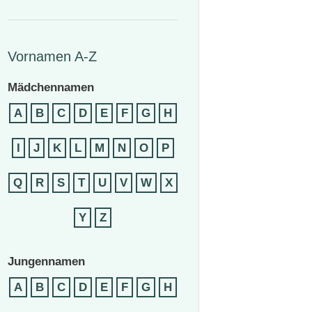
Vornamen A-Z
Mädchennamen
A
B
C
D
E
F
G
H
I
J
K
L
M
N
O
P
Q
R
S
T
U
V
W
X
Y
Z
Jungennamen
A
B
C
D
E
F
G
H