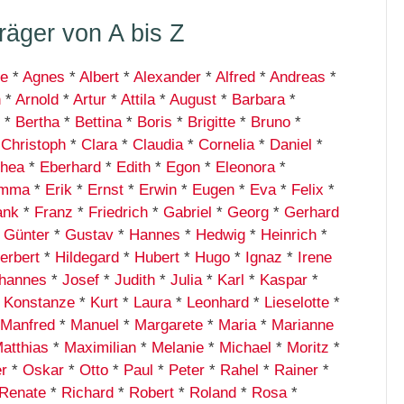
äger von A bis Z
he
*
Agnes
*
Albert
*
Alexander
*
Alfred
*
Andreas
*
n
*
Arnold
*
Artur
*
Attila
*
August
*
Barbara
*
*
Bertha
*
Bettina
*
Boris
*
Brigitte
*
Bruno
*
*
Christoph
*
Clara
*
Claudia
*
Cornelia
*
Daniel
*
thea
*
Eberhard
*
Edith
*
Egon
*
Eleonora
*
mma
*
Erik
*
Ernst
*
Erwin
*
Eugen
*
Eva
*
Felix
*
ank
*
Franz
*
Friedrich
*
Gabriel
*
Georg
*
Gerhard
*
Günter
*
Gustav
*
Hannes
*
Hedwig
*
Heinrich
*
erbert
*
Hildegard
*
Hubert
*
Hugo
*
Ignaz
*
Irene
hannes
*
Josef
*
Judith
*
Julia
*
Karl
*
Kaspar
*
*
Konstanze
*
Kurt
*
Laura
*
Leonhard
*
Lieselotte
*
Manfred
*
Manuel
*
Margarete
*
Maria
*
Marianne
atthias
*
Maximilian
*
Melanie
*
Michael
*
Moritz
*
er
*
Oskar
*
Otto
*
Paul
*
Peter
*
Rahel
*
Rainer
*
Renate
*
Richard
*
Robert
*
Roland
*
Rosa
*