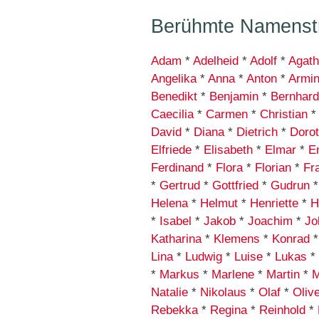
Berühmte Namenstr
Adam
*
Adelheid
*
Adolf
*
Agat
Angelika
*
Anna
*
Anton
*
Armi
Benedikt
*
Benjamin
*
Bernhard
Caecilia
*
Carmen
*
Christian
David
*
Diana
*
Dietrich
*
Doro
Elfriede
*
Elisabeth
*
Elmar
*
E
Ferdinand
*
Flora
*
Florian
*
Fr
*
Gertrud
*
Gottfried
*
Gudrun
Helena
*
Helmut
*
Henriette
*
H
*
Isabel
*
Jakob
*
Joachim
*
Jo
Katharina
*
Klemens
*
Konrad
Lina
*
Ludwig
*
Luise
*
Lukas
*
*
Markus
*
Marlene
*
Martin
*
M
Natalie
*
Nikolaus
*
Olaf
*
Oliv
Rebekka
*
Regina
*
Reinhold
*