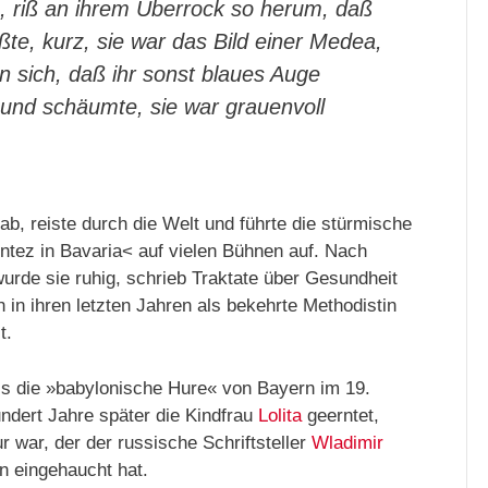
, riß an ihrem Überrock so herum, daß
ößte, kurz, sie war das Bild einer Medea,
en sich, daß ihr sonst blaues Auge
Mund schäumte, sie war grauenvoll
 ab, reiste durch die Welt und führte die stürmische
tez in Bavaria< auf vielen Bühnen auf. Nach
 wurde sie ruhig, schrieb Traktate über Gesundheit
in ihren letzten Jahren als bekehrte Methodistin
t.
als die »babylonische Hure« von Bayern im 19.
undert Jahre später die Kindfrau
Lolita
geerntet,
r war, der der russische Schriftsteller
Wladimir
 eingehaucht hat.