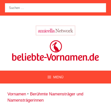
Zum
Suche
Inhalt
nach:
springen
MENÜ
Vornamen
‣
Berühmte Namensträger und
Namensträgerinnen