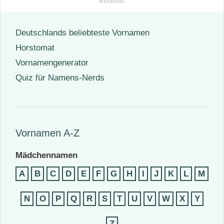
Deutschlands beliebteste Vornamen
Horstomat
Vornamengenerator
Quiz für Namens-Nerds
Vornamen A-Z
Mädchennamen
A
B
C
D
E
F
G
H
I
J
K
L
M
N
O
P
Q
R
S
T
U
V
W
X
Y
Z