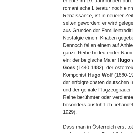
erlebte im 19. Jahrhundert durc
romantische Literatur noch ein
Renaissance, ist in neuerer Zei
selten geworden; er wird gelege
aus Gründen der Familientradit
Nostalgie einem Knaben gegeb
Dennoch fallen einem auf Anhie
ganze Reihe bedeutender Name
ein: der belgische Maler
Hugo 
Goes
(1440-1482), der österrei
Komponist
Hugo Wolf
(1860-19
der erfolgreichsten deutschen 
und der geniale Flugzeugbauer
Reihe berühmter oder verdienter
besonders ausführlich behande
1929).
Dass man in Österreich erst tot