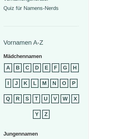
Quiz für Namens-Nerds
Vornamen A-Z
Mädchennamen
A
B
C
D
E
F
G
H
I
J
K
L
M
N
O
P
Q
R
S
T
U
V
W
X
Y
Z
Jungennamen