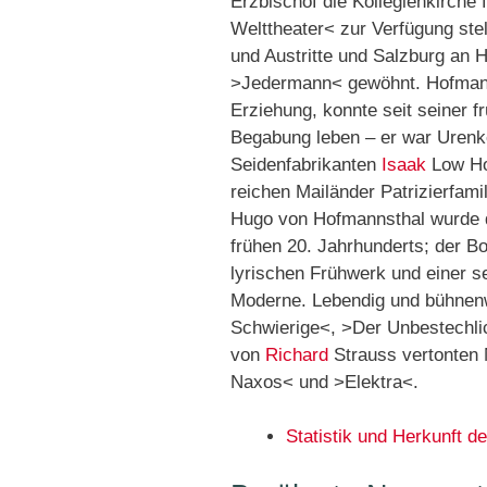
Erzbischof die Kollegienkirche
Welttheater< zur Verfügung stell
und Austritte und Salzburg an 
>Jedermann< gewöhnt. Hofmannst
Erziehung, konnte seit seiner f
Begabung leben – er war Urenk
Seidenfabrikanten
Isaak
Low Ho
reichen Mailänder Patrizierfamil
Hugo von Hofmannsthal wurde de
frühen 20. Jahrhunderts; der B
lyrischen Frühwerk und einer s
Moderne. Lebendig und bühnen
Schwierige<, >Der Unbestechli
von
Richard
Strauss vertonten 
Naxos< und >Elektra<.
Statistik und Herkunft 