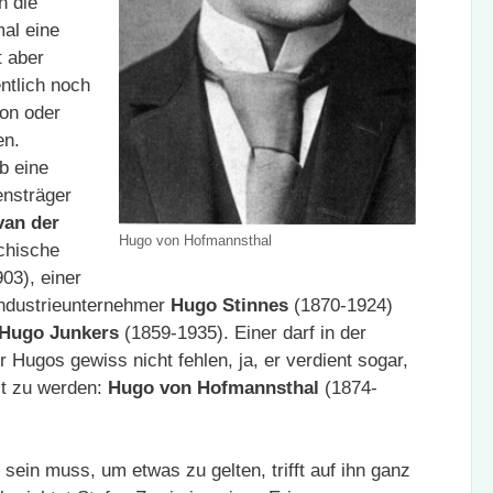
h die
mal eine
t aber
ntlich noch
ion oder
en.
b eine
nsträger
van der
Hugo von Hofmannsthal
chische
03), einer
Industrieunternehmer
Hugo Stinnes
(1870-1924)
Hugo Junkers
(1859-1935). Einer darf in der
 Hugos gewiss nicht fehlen, ja, er verdient sogar,
lt zu werden:
Hugo von Hofmannsthal
(1874-
 sein muss, um etwas zu gelten, trifft auf ihn ganz