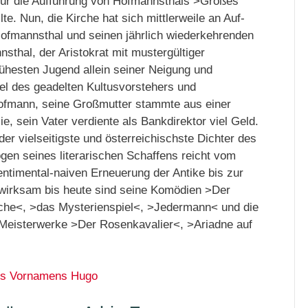
 für die Aufführung von Hofmannsthals >Großes
te. Nun, die Kirche hat sich mittlerweile an Auf-
Hofmannsthal und seinen jährlich wiederkehrenden
hal, der Aristokrat mit mustergültiger
rühesten Jugend allein seiner Neigung und
el des geadelten Kultusvorstehers und
fmann, seine Großmutter stammte aus einer
ie, sein Vater verdiente als Bankdirektor viel Geld.
r vielseitigste und österreichischste Dichter des
ogen seines literarischen Schaffens reicht vom
entimental-naiven Erneuerung der Antike bis zur
wirksam bis heute sind seine Komödien >Der
che<, >das Mysterienspiel<, >Jedermann< und die
Meisterwerke >Der Rosenkavalier<, >Ariadne auf
des Vornamens Hugo