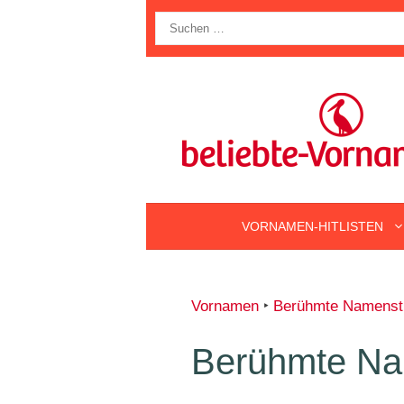
Zum
Suche
Inhalt
nach:
springen
VORNAMEN-HITLISTEN
Vornamen
‣
Berühmte Namenstr
Berühmte Na