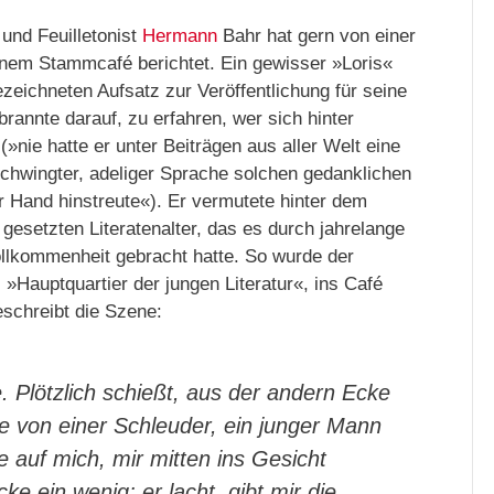
 und Feuilletonist
Hermann
Bahr hat gern von einer
inem Stammcafé berichtet. Ein gewisser »Loris«
zeichneten Aufsatz zur Veröffentlichung für seine
brannte darauf, zu erfahren, wer sich hinter
nie hatte er unter Beiträgen aus aller Welt eine
schwingter, adeliger Sprache solchen gedanklichen
r Hand hinstreute«). Er vermutete hinter dem
gesetzten Literatenalter, das es durch jahrelange
llkommenheit gebracht hatte. So wurde der
»Hauptquartier der jungen Literatur«, ins Café
eschreibt die Szene:
e. Plötzlich schießt, aus der andern Ecke
e von einer Schleuder, ein junger Mann
e auf mich, mir mitten ins Gesicht
e ein wenig; er lacht, gibt mir die