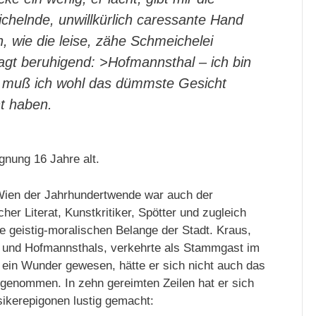
ichelnde, unwillkürlich caressante Hand
 wie die leise, zähe Schmeichelei
agt beruhigend: >Hofmannsthal – ich bin
s muß ich wohl das dümmste Gesicht
t haben.
nung 16 Jahre alt.
m Wien der Jahrhundertwende war auch der
her Literat, Kunstkritiker, Spötter und zugleich
le geistig-moralischen Belange der Stadt. Kraus,
s und Hofmannsthals, verkehrte als Stammgast im
ein Wunder gewesen, hätte er sich nicht auch das
orgenommen. In zehn gereimten Zeilen hat er sich
sikerepigonen lustig gemacht: