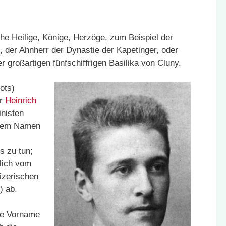
che Heilige, Könige, Herzöge, zum Beispiel der
 der Ahnherr der Dynastie der Kapetinger, oder
 großartigen fünfschiffrigen Basilika von Cluny.
ots)
er
Heinrich
inisten
 dem Namen
 zu tun;
nlich vom
izerischen
) ab.
ete Vorname